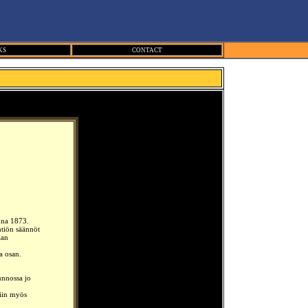
KS
CONTACT
nna 1873.
tiön säännöt
aan
a osan.
unnossa jo
tiin myös