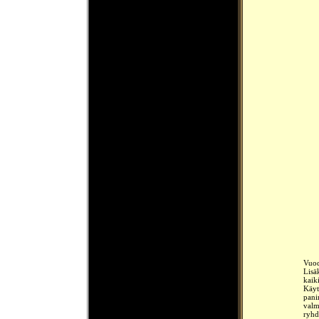
Vuod
Lisä
kaiki
Käyt
pani
valm
ryhdy