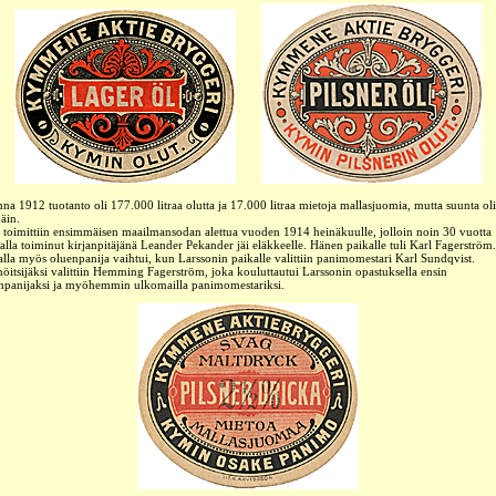
na 1912 tuotanto oli 177.000 litraa olutta ja 17.000 litraa mietoja mallasjuomia, mutta suunta oli
päin.
 toimittiin ensimmäisen maailmansodan alettua vuoden 1914 heinäkuulle, jolloin noin 30 vuotta
aalla toiminut kirjanpitäjänä Leander Pekander jäi eläkkeelle. Hänen paikalle tuli Karl Fagerström.
lla myös oluenpanija vaihtui, kun Larssonin paikalle valittiin panimomestari Karl Sundqvist.
nöitsijäksi valittiin Hemming Fagerström, joka kouluttautui Larssonin opastuksella ensin
npanijaksi ja myöhemmin ulkomailla panimomestariksi.