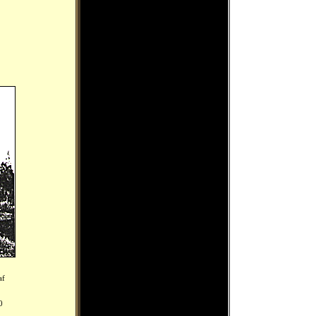
af
0
.