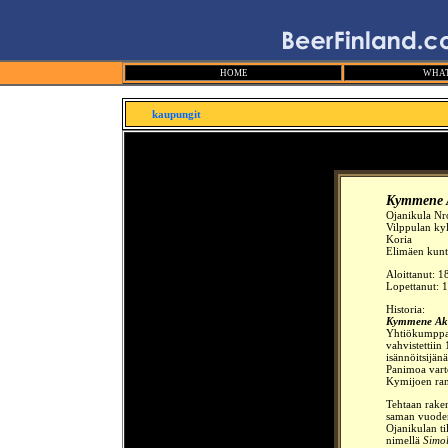
HOME
WHAT
kaupungit
Kymmene A
Ojanikula Nro
Vilppulan ky
Koria
Elimäen kunt
Aloittanut:
1
Lopettanut: 
Historia:
Kymmene Akt
Yhtiökumppan
vahvistettii
isännöitsijänä
Panimoa varte
Kymijoen rann
Tehtaan rake
saman vuoden 
Ojanikulan ti
nimellä
Simol