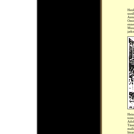
Henk
uusi
Anto
Omis
enne
Muut
jatk
Hein
toim
Adol
Täss
mall
litr