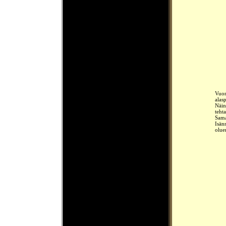
Vuon
alas
Näin
teht
Sama
Isän
olue