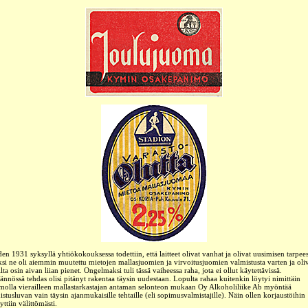
en 1931 syksyllä yhtiökokouksessa todettiin, että laitteet olivat vanhat ja olivat uusimisen tarpees
ksi ne oli aiemmin muutettu mietojen mallasjuomien ja virvoitusjuomien valmistusta varten ja oli
lta osin aivan liian pienet. Ongelmaksi tuli tässä vaiheessa raha, jota ei ollut käytettävissä.
ännössä tehdas olisi pitänyt rakentaa täysin uudestaan. Lopulta rahaa kuitenkin löytyi nimittäin
molla vierailleen mallastarkastajan antaman selonteon mukaan Oy Alkoholiliike Ab myöntää
istusluvan vain täysin ajanmukaisille tehtaille (eli sopimusvalmistajille). Näin ollen korjaustöihin
ttiin välittömästi.