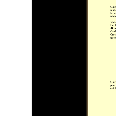
Olue
mall
lope
teht
Yhti
Emil
Akti
Osak
Cron
jäse
Olue
pani
että