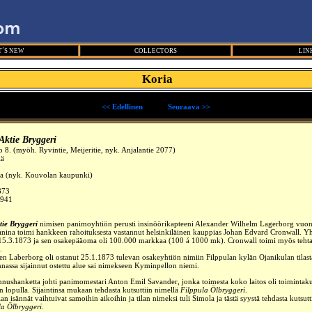
´S NEW
COLLECTORS
LIN
Koria
<< Edellinen
_____
Seuraava >>
ktie Bryggeri
 8. (myöh. Ryvintie, Meijeritie, nyk. Anjalantie 2077)
lä
a (nyk. Kouvolan kaupunki)
873
1941
ie Bryggeri
nimisen panimoyhtiön perusti insinöörikapteeni Alexander Wilhelm Lagerborg vuo
ina toimi hankkeen rahoituksesta vastannut helsinkiläinen kauppias Johan Edvard Cronwall. Yh
n 15.3.1873 ja sen osakepääoma oli 100.000 markkaa (100 á 1000 mk). Cronwall toimi myös teht
.
n Laberborg oli ostanut 25.1.1873 tulevan osakeyhtiön nimiin Filppulan kylän Ojanikulan tilast
assa sijainnut ostettu alue sai nimekseen Kyminpellon niemi.
nnushanketta johti panimomestari Anton Emil Savander, jonka toimesta koko laitos oli toimintak
lopulla. Sijaintinsa mukaan tehdasta kutsuttiin nimellä
Filppula Ölbryggeri
.
lan isännät vaihtuivat samoihin aikoihin ja tilan nimeksi tuli Simola ja tästä syystä tehdasta kutsut
a Ölbryggeri
.