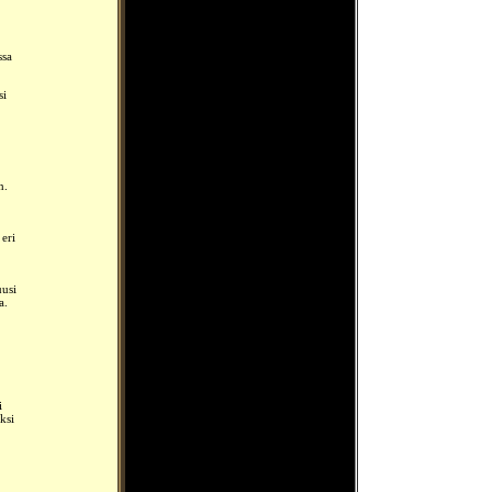
ssa
si
n.
eri
uusi
a.
i
äksi