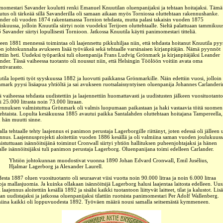
momestari Savander koulutti renki Emanuel Knuutilan oluenpanijaksi ja tehtaan hoitajaksi. Tämä
utus oli tärkeää sillä Savanderilla oli samaan aikaan myös Torniossa oluttehtaan rakennushanke.
nder oli vuoden 1874 rakentamassa Tornion tehdasta, mutta palasi takaisin vuoden 1875
iskuussa, jolloin Knuutila siirtyi noin vuodeksi Terijoen oluttehtaalle. Sieltä palattuaan tammikuu
 Savander siirtyi lopullisesti Tornioon. Jatkossa Knuutila käytti panimomestari titteliä.
een 1881 mennessä toimintaa oli laajennettu pikkuhiljaa niin, että tehdasta hoitanut Knuutila pyy
ön johtokunnalta avukseen lisää työväkeä sekä tehtaalle varsinaisen kirjanpitäjän. Nämä pyynnöt
ettiin heti. Uudeksi työpariksi tuli oluenpanija Frans Ludvig Grönmark ja kirjanpitäjäksi Leander
nder. Tässä vaiheessa tuotanto oli noussut niin, että Helsingin Töölöön voitiin avata oma
tivarasto.
tila lopetti työt syyskuussa 1882 ja luovutti paikkansa Grönmarkille. Näin edettiin vuosi, jolloin
mark pyysi lisäapua yhtiöltä ja sai avukseen ruotsalaissyntyisen oluenpanija Johannes Carlanderi
ä vaiheessa tehdasta uudistettiin ja laajennettiin huomattavasti ja uudistusten jälkeen vuosituotanto
i 25.000 litrasta noin 73.000 litraan.
ennuksen valmistuttua Grönmark oli valmis luopumaan paikastaan ja haki vastaavia töitä suomen 
tehtaista. Lopulta kesäkuussa 1885 avautui paikka Santalahden oluttehtaan hoitajana Tampereella,
n hän muutti sinne.
alla tehtaalle tehty laajennus ei panimon perustaja Lagerborgille riittänyt, joten edessä oli jälleen 
ennus. Laajennusprojekti aloitettiin vuoden 1886 kesällä ja oli valmiina saman vuoden joulukuuss
istuttuaan isännöitsijänä toiminut Cronwall siirtyi yhtiön hallituksen puheenjohtajaksi ja hänen
alle isännöitsijäksi tuli panimon perustaja Lagerborg. Oluenpanijana toimi edelleen Carlander.
Yhtiön johtokunnan muodostivat vuonna 1890 Johan Edvard Cronwall, Emil Jusélius,
Hjalmar Lagerborg ja Alexander Laurell.
esta 1887 oluen vuosituotanto oli seuraavat viisi vuotta noin 90.000 litraa ja noin 6.000 litraa
oja mallasjuomia.
Ja kuinka ollakaan isännöitsijä Lagerborg halusi laajentaa laitosta edelleen.
Uus
 laajennus aloitettiin kesällä 1892 ja sisälsi kaikki tuotantoon liittyvät laitteet, tilat ja kalustot. Lis
aan uudistajaksi ja jatkossa oluenpanijaksi tilattiin ruotsista panimomestari Per Adolf Wallenberg.
iina kaikki oli loppuvuodesta 1892. Työväen määrä nousi samalla seitsemästä kymmeneen.