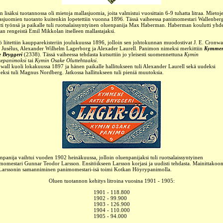
n lisäksi tuotannossa oli mietoja mallasjuomia, joita valmistui vuosittain 6-9 tuhatta litraa. Mietoj
asjuomien tuotanto kuitenkin lopetettiin vuonna 1896. Tässä vaiheessa panimomestari Wallenber
tti työnsä ja paikalle tuli ruotsalaissyntyinen oluenpanija Max Haberman. Haberman koulutti yhd
aan rengeistä Emil Mikkolan itselleen mallastajaksi.
ö liitettiin kaupparekisteriin joulukuussa 1896, jolloin sen johtokunnan muodostivat J. E. Cronwal
 Jusélus, Alexander Wilhelm Lagerborg ja Alexader Laurell. Panimon nimeksi merkittiin
Kymme
e Bryggeri
(2338). Tässä vaiheessa tehdasta kutsuttiin jo yleisesti suomennettuna
Kymin
epanimoksi
tai
Kymin Osake Oluttehtaaksi
.
wall kuoli lokakuussa 1897 ja hänen paikalle hallitukseen tuli Alexander Laurell sekä uudeksi
neksi tuli Magnus Nordberg. Jatkossa hallitukseen tuli pieniä muutoksia.
npanija vaihtui vuoden 1902 heinäkuussa, jolloin oluenpanijaksi tuli ruotsalaissyntyinen
momestari Gunnar Teodor Larsson. Ensitöikseen Larsson korjasi ja uudisti tehdasta. Mainittakoon
 Larssonin samanniminen panimomestari-isä toimi Kotkan Höyrypanimolla.
Oluen tuotannon kehitys litroina vuosina 1901 - 1905:
1901 - 118.800
1902 - 99.900
_
1903 - 126.900
1904 - 110.000
1905 - 94.000
_