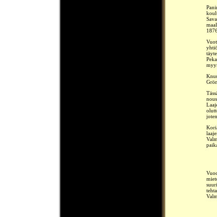
Pani
koul
Sava
maal
1876
Vuot
yhti
täyt
Peka
myyn
Knuu
Grön
Täss
nous
Laaj
olut
jote
Kori
laaj
Valm
paik
Vuod
miet
suuri
teht
Valm