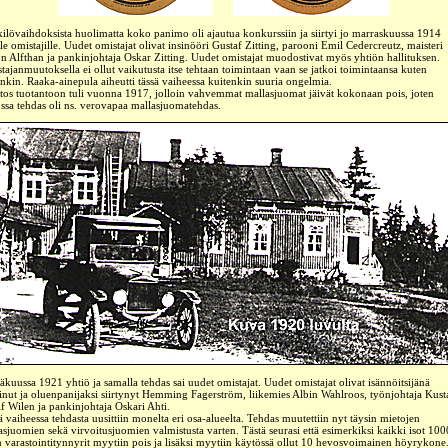
ilövaihdoksista huolimatta koko panimo oli ajautua konkurssiin ja siirtyi jo marraskuussa 1914
lle omistajille. Uudet omistajat olivat insinööri Gustaf Zitting, parooni Emil Cedercreutz, maisteri
n Alfthan ja pankinjohtaja Oskar Zitting. Uudet omistajat muodostivat myös yhtiön hallituksen.
tajanmuutoksella ei ollut vaikutusta itse tehtaan toimintaan vaan se jatkoi toimintaansa kuten
nkin. Raaka-ainepula aiheutti tässä vaiheessa kuitenkin suuria ongelmia.
os tuotantoon tuli vuonna 1917, jolloin vahvemmat mallasjuomat jäivät kokonaan pois, joten
ossa tehdas oli ns. verovapaa mallasjuomatehdas.
äkuussa 1921 yhtiö ja samalla tehdas sai uudet omistajat. Uudet omistajat olivat isännöitsijänä
inut ja oluenpanijaksi siirtynyt Hemming Fagerström, liikemies Albin Wahlroos, työnjohtaja Kust
f Wilen ja pankinjohtaja Oskari Ahti.
ä vaiheessa tehdasta uusittiin monelta eri osa-alueelta. Tehdas muutettiin nyt täysin mietojen
asjuomien sekä virvoitusjuomien valmistusta varten. Tästä seurasi että esimerkiksi kaikki isot 100
an varastointitynnyrit myytiin pois ja lisäksi myytiin käytössä ollut 10 hevosvoimainen höyrykone