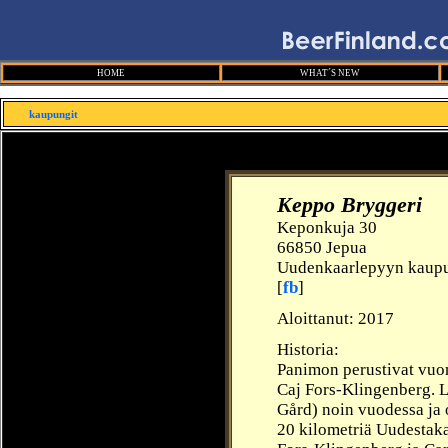
HOME
WHAT´S NEW
kaupungit
Keppo Bryggeri
Keponkuja 30
66850 Jepua
Uudenkaarlepyyn kaup
[
fb
]
Aloittanut: 2017
Historia:
Panimon perustivat vuo
Caj Fors-Klingenberg. L
Gård) noin vuodessa ja 
20 kilometriä Uudestaka