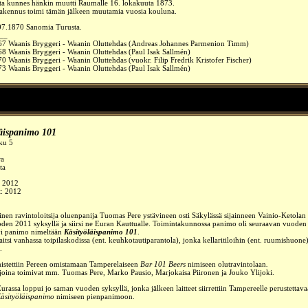
ta kunnes hänkin muutti Raumalle 16. lokakuuta 1873.
akennus toimi tämän jälkeen muutamia vuosia kouluna.
07.
1870
Sanomia Turusta.
__
67 Waanis Bryggeri - Waanin Oluttehdas (Andreas Johannes Parmenion Timm)
8 Waanis Bryggeri - Waanin Oluttehdas (Paul Isak Sallmén)
0 Waanis Bryggeri - Waanin Oluttehdas (vuokr. Filip Fredrik Kristofer Fischer)
3 Waanis Bryggeri - Waanin Oluttehdas (Paul Isak Sallmén)
läispanimo 101
ku 5
ra
ta
:
2012
t: 2012
nen ravintoloitsija oluenpanija Tuomas Pere ystävineen osti Säkylässä sijainneen Vainio-Ketola
uoden 2011 syksyllä ja siirsi ne Euran Kauttualle. Toimintakunnossa panimo oli seuraavan vuoden 
yi panimo nimeltään
Käsityöläispanimo 101
.
aitsi vanhassa toipilaskodissa (ent. keuhkotautiparantola), jonka kellaritiloihin (ent. ruumishuone) 
.
istettiin Pereen omistamaan Tamperelaiseen
Bar 101 Beers
nimiseen olutravintolaan
.
oina toimivat mm. Tuomas Pere, Marko Pausio, Marjokaisa Piironen ja Jouko Ylijoki.
urassa loppui jo saman vuoden syksyllä, jonka jälkeen laitteet siirrettiin Tampereelle perustettav
Käsityöläispanimo
nimiseen pienpanimoon.
__