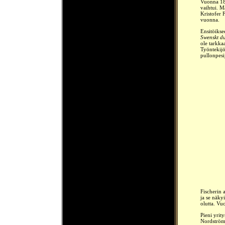
Vuonna 186
vaihtui. M
Kristofer 
vuonna.
Ensitöikse
Swenskt du
ole tarkkaa
Työntekijö
pullonpesij
Fischerin a
ja se näky
olutta. V
Pieni yrit
Nordströ