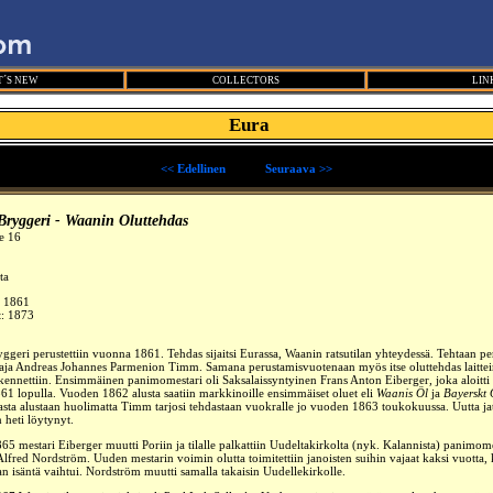
´S NEW
COLLECTORS
LIN
Eura
<< Edellinen
_____
Seuraava >>
Bryggeri - Waanin Oluttehdas
e 16
ta
:
1861
t: 1873
ggeri perustettiin vuonna 1861. Tehdas sijaitsi Eurassa, Waanin ratsutilan yhteydessä. Tehtaan per
taja Andreas Johannes Parmenion Timm. Samana perustamisvuotenaan myös itse oluttehdas laittei
kennettiin. Ensimmäinen panimomestari oli Saksalaissyntyinen Frans Anton Eiberger, joka aloitti 
1 lopulla. Vuoden 1862 alusta saatiin markkinoille ensimmäiset oluet eli
Waanis Öl
ja
Bayerskt 
ta alustaan huolimatta Timm tarjosi tehdastaan vuokralle jo vuoden 1863 toukokuussa. Uutta jat
 heti löytynyt.
5 mestari Eiberger muutti Poriin ja tilalle palkattiin Uudeltakirkolta (nyk. Kalannista) panimome
fred Nordström. Uuden mestarin voimin olutta toimitettiin janoisten suihin vajaat kaksi vuotta,
an isäntä vaihtui. Nordström muutti samalla takaisin Uudellekirkolle.