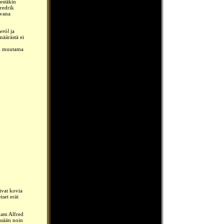
estäkin
redrik
avana
geröl
ja
määrästä ei
oli muutama
livat kovia
iset erät
am Alfred
ssään noin