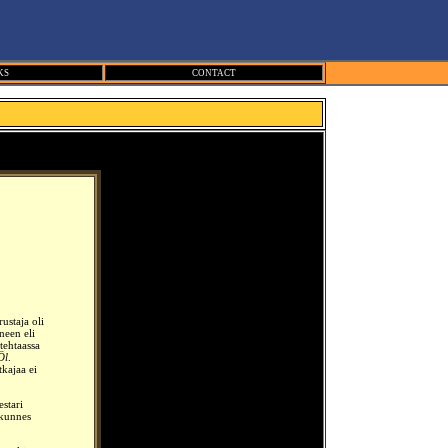
KS
CONTACT
ustaja oli
neen eli
tehtaassa
Öl
.
kajaa ei
stari
 kunnes