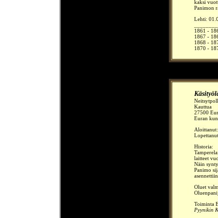
kaksi vuot
Panimon r
Lehti: 01.
________
1861 - 18
1867 - 186
1868 - 187
1870 - 187
Käsityö
Neitsytpol
Kauttua
27500 Eu
Euran kun
Aloittanut
Lopettanu
Historia:
Tamperelai
laitteet v
Näin synt
Panimo sij
asennettiin
Oluet valm
Oluenpanij
Toiminta E
Pyynikin 
________