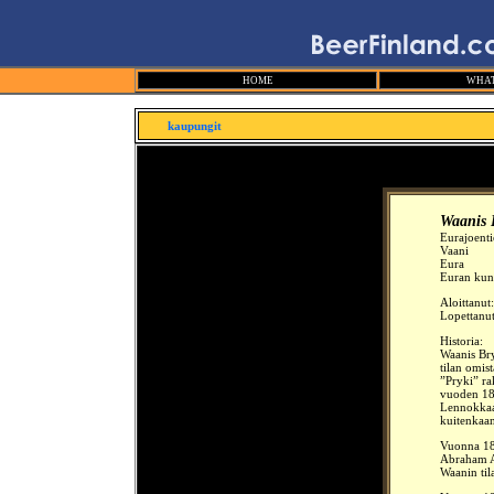
HOME
WHAT
kaupungit
Waanis 
Eurajoenti
Vaani
Eura
Euran kun
Aloittanut
Lopettanu
Historia:
Waanis Bry
tilan omis
”Pryki” ra
vuoden 186
Lennokkaas
kuitenkaan
Vuonna 186
Abraham Al
Waanin til