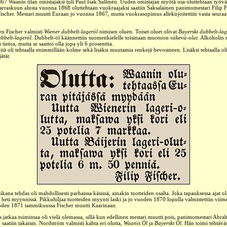
7 Waanin tilan omistajaksi tuli Paul Isak Sallmén. Uuden omistajan myötä osa oluttehtaan työvä
arraskuun alusta vuonna 1868 oluttehtaan vuokraajaksi saatiin Saksalainen panimomestari Filip F
Fischer. Mestari muutti Euraan jo vuonna 1867, mutta vuokrasopimus allekirjoitettiin vasta seura
en Fischer valmisti
Wiener dubbelt-lageröl
nimisen oluen. Toiset oluet olivat
Bayerskt dubbelt-la
bbelt-lageröl
. Dubbelt-öl käännettiin suomenkielelle toisinaan muotoon
väkevä-olut
. Alkoholin 
 tietoa, mutta se saattoi olla jopa yli 6 prosenttia.
itä oli tehtaalla enimmillään kolme sekä lisäksi muutamia renkejä hevosineen. Lisäksi tehtaalla 
ätär.
ikana tehdas oli mahdollisesti parhaissa käsissä, ainakin tuotteiden osalta. Joka tapauksessa ajat o
i heti myynnissä. Pikkuhiljaa tuotteiden myynti laski ja jo vuoden 1870 lopulla valmistettiin viime
uoden 1871 tammikuussa Fischer muutti Kaarinaan.
ys jatkaa toimintaa oli vielä olemassa, sillä kun edellinen mestari muutti pois, panimomestari
Abrah
m
saatiin takaisin. Nordström valmisti kahta eri olutta,
Waanis Öl
ja
Bayerskt Öl
. Hän toimi tehtävä