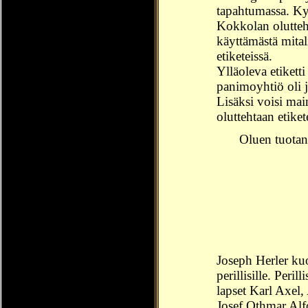
tapahtumassa. Ky
Kokkolan olutteht
käyttämästä mit
etiketeissä.
Ylläoleva etikett
panimoyhtiö oli j
Lisäksi voisi ma
oluttehtaan etike
Oluen tuotan
Joseph Herler kuo
perillisille. Peril
lapset Karl Axel,
Josef Othmar Alfo