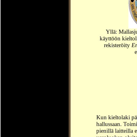
Yllä: Mallasj
käyttöön kieltol
rekisteröity
Em
e
Kun kieltolaki pää
hallussaan. Toimi
pienillä laitteill