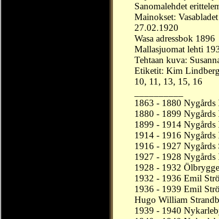
Sanomalehdet erittele
Mainokset: Vasablade
27.02.1920
Wasa adressbok
1896
Mallasjuomat lehti 1
Tehtaan kuva: Susanna
Etiketit: Kim Lindberg
10, 11, 13, 15, 16
__________
1863 - 1880 Nygårds
1880 - 1899 Nygårds B
1899 - 1914 Nygårds B
1914 - 1916 Nygårds 
1916 - 1927 Nygårds S
1927 - 1928 Nygårds 
1928 - 1932 Ölbrygge
1932 - 1936 Emil Str
1936 - 1939 Emil Str
Hugo William Strandb
1939 - 1940 Nykarleb