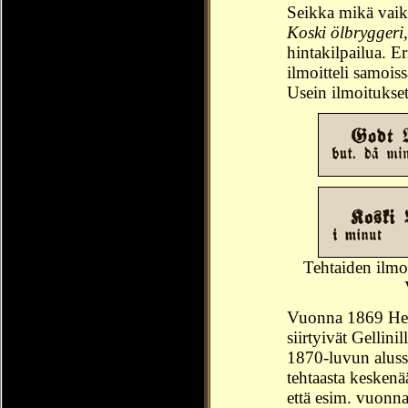
Seikka mikä vaik
Koski ölbryggeri
hintakilpailua. E
ilmoitteli samoi
Usein ilmoitukset
Tehtaiden ilmo
Vuonna 1869 Herl
siirtyivät Gellini
1870-luvun aluss
tehtaasta kesken
että esim. vuonn