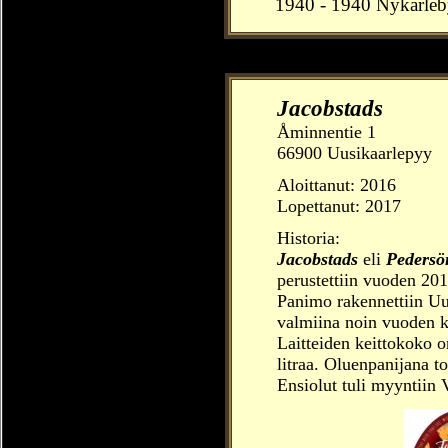
1940 - 1940 Nykarleb
Jacobstads
Åminnentie 1
66900 Uusikaarlepyy
Aloittanut:
2016
Lopettanut: 2017
Historia:
Jacobstads
eli
Pedersö
perustettiin vuoden 201
Panimo rakennettiin Uu
valmiina noin vuoden kul
Laitteiden keittokoko o
litraa. Oluenpanijana t
Ensiolut tuli myyntiin