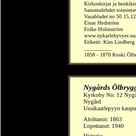
K
irkonkirjat ja henkiki
Sanomalehdet toimintav
Vasabladet no 50 15.1
Einar Hedström
Folke Holmström
www.nykarlebyvyer.nu/s
Etiketti: Kim Lindberg
__________
1858 - 1870 Koski Ölb
Nygårds Ölbrygg
Kyrkoby No: 12
Nygå
Nygård
Uusikaarlepyyn kaup
Aloittanut:
1863
Lopettanut: 1940
Historia: