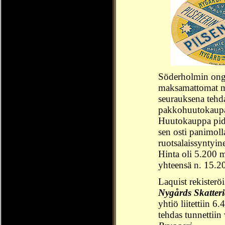
Söderholmin ong
maksamattomat ma
seurauksena tehda
pakkohuutokaupa
Huutokauppa pidet
sen osti panimol
ruotsalaissyntyi
Hinta oli 5.200 
yhteensä n. 15.2
Laquist rekisterö
Nygårds Skatteri
yhtiö liitettiin 
tehdas tunnettiin