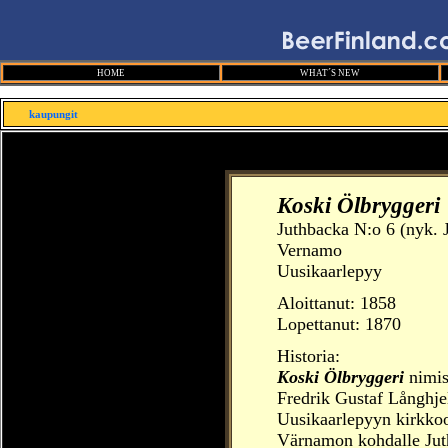
HOME
WHAT´S NEW
kaupungit
Koski Ölbryggeri
Juthbacka N:o 6 (nyk. J
Vernamo
Uusikaarlepyy
Aloittanut:
1858
Lopettanut: 1870
Historia:
Koski Ölbryggeri
nimis
Fredrik Gustaf Långhje
Uusikaarlepyyn kirkkoo
Värnamon kohdalle Juth