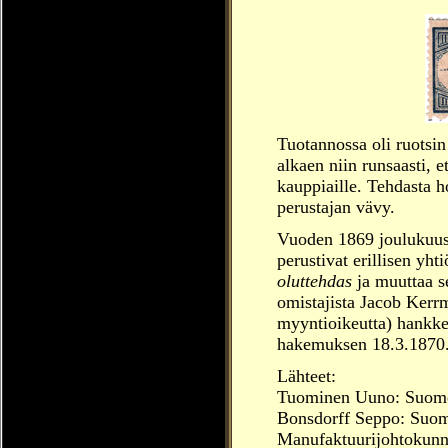
Tuotannossa oli ruotsin 
alkaen niin runsaasti, e
kauppiaille. Tehdasta h
perustajan vävy.
Vuoden 1869 joulukuus
perustivat erillisen yht
oluttehdas
ja muuttaa s
omistajista Jacob Kerrm
myyntioikeutta) hankkee
hakemuksen 18.3.1870. 
Lähteet:
Tuominen Uuno: Suomen
Bonsdorff Seppo: Suom
Manufaktuurijohtokunn