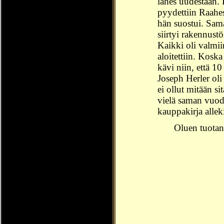
lähes uudestaan. 
pyydettiin Raahes
hän suostui. Sam
siirtyi rakennust
Kaikki oli valmi
aloitettiin. Kosk
kävi niin, että 1
Joseph Herler oli
ei ollut mitään si
vielä saman vuode
kauppakirja allek
Oluen tuotan