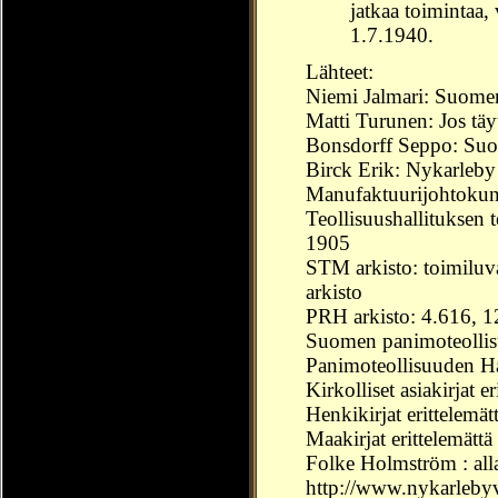
jatkaa toimintaa,
1.7.1940.
Lähteet:
Niemi Jalmari: Suomen
Matti Turunen: Jos täy
Bonsdorff Seppo: Suo
Birck Erik: Nykarleby s
Manufaktuurijohtokunn
Teollisuushallituksen 
1905
STM arkisto: toimiluv
arkisto
PRH arkisto: 4.616, 1
Suomen panimoteollisu
Panimoteollisuuden Harj
Kirkolliset asiakirjat er
Henkikirjat erittelemät
Maakirjat erittelemättä
Folke Holmström : all
http://www.nykarlebyv