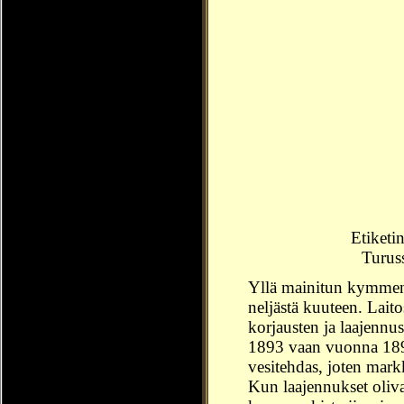
Etiketi
Turuss
Yllä mainitun kymmen
neljästä kuuteen. Lait
korjausten ja laajennu
1893 vaan vuonna 189
vesitehdas, joten markk
Kun laajennukset olivat