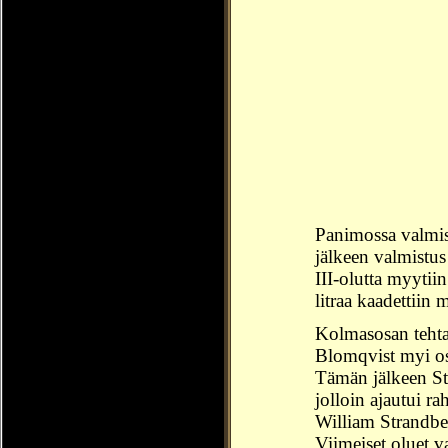
Panimossa valmist
jälkeen valmistus
III-olutta myytii
litraa kaadettiin
Kolmasosan tehta
Blomqvist myi os
Tämän jälkeen St
jolloin ajautui r
William Strandber
Viimeiset oluet v