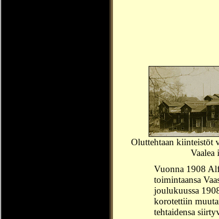
Oluttehtaan kiinteistö
Vaalea 
Vuonna 1908 Alfr
toimintaansa Vaas
joulukuussa 1908
korotettiin muuta
tehtaidensa siirt