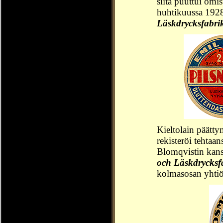
siitä puuttui omi
huhtikuussa 192
Läskdrycksfabri
Kieltolain päätt
rekisteröi tehta
Blomqvistin kan
och Läskdrycksf
kolmasosan yhtiö