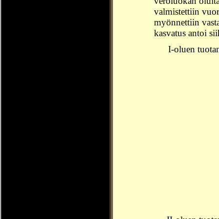
veroluokan oluita
valmistettiin vuo
myönnettiin vasta
kasvatus antoi s
I-oluen tuota