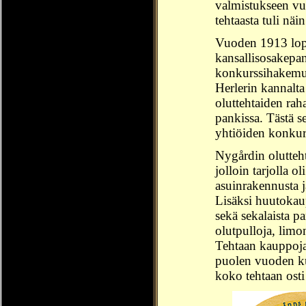
valmistukseen vu
tehtaasta tuli nä
Vuoden 1913 lopu
kansallisosakepa
konkurssihakemuk
Herlerin kannalta
oluttehtaiden raha
pankissa. Tästä 
yhtiöiden konkur
Nygårdin olutteh
jolloin tarjolla o
asuinrakennusta j
Lisäksi huutokau
sekä sekalaista p
olutpulloja, limo
Tehtaan kauppoja 
puolen vuoden ku
koko tehtaan ost