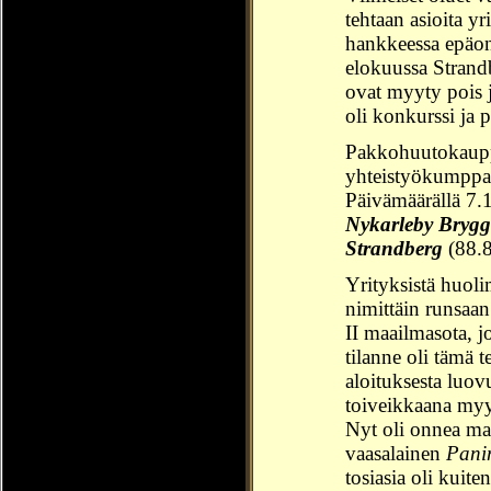
tehtaan asioita yr
hankkeessa epäon
elokuussa Strandb
ovat myyty pois 
oli konkurssi ja
Pakkohuutokauppa
yhteistyökumppa
Päivämäärällä 7.1
Nykarleby Bryg
Strandberg
(88.8
Yrityksistä huolim
nimittäin runsaan
II maailmasota, j
tilanne oli tämä t
aloituksesta luov
toiveikkaana myy
Nyt oli onnea ma
vaasalainen
Pani
tosiasia oli kuite