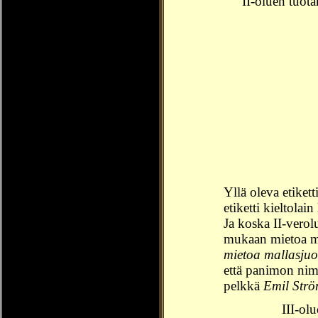
II-oluen tuot
Yllä oleva etike
etiketti kieltolai
Ja koska II-verol
mukaan mietoa mal
mietoa mallasju
että panimon nim
pelkkä
Emil Str
III-ol