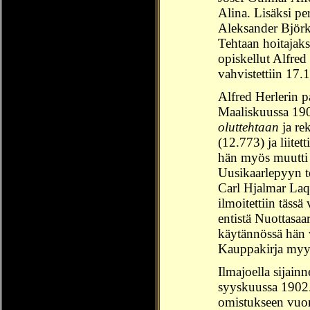
Alina. Lisäksi per
Aleksander Björ
Tehtaan hoitajaks
opiskellut Alfre
vahvistettiin 17.
Alfred Herlerin 
Maaliskuussa 190
oluttehtaan
ja re
(12.773) ja liite
hän myös muutti 
Uusikaarlepyyn t
Carl Hjalmar Laq
ilmoitettiin tässä
entistä Nuottasaa
käytännössä hän 
Kauppakirja myynn
Ilmajoella sijain
syyskuussa 190
omistukseen vuon