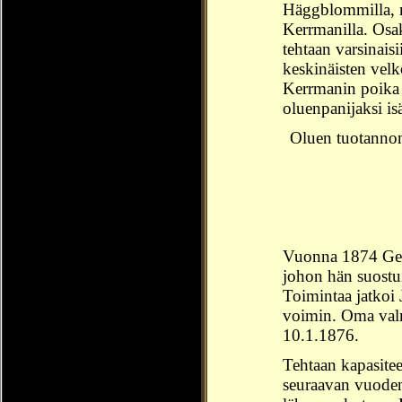
Häggblommilla, 
Kerrmanilla. Osa
tehtaan varsinais
keskinäisten vel
Kerrmanin poika
oluenpanijaksi is
Oluen tuotannon
Vuonna 1874 Gelli
johon hän suostui
Toimintaa jatkoi
voimin. Oma valm
10.1.1876.
Tehtaan kapasitee
seuraavan vuoden 