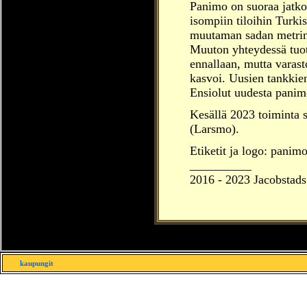
Panimo on suoraa jatk
isompiin tiloihin Turkis
muutaman sadan metrin
Muuton yhteydessä tuota
ennallaan, mutta varast
kasvoi. Uusien tankkien
Ensiolut uudesta panimo
Kesällä 2023 toiminta s
(Larsmo).
Etiketit ja logo: panim
__________
2016 -
2023
Jacobstads
kaupungit