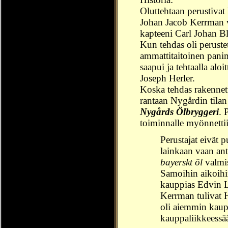
Oluttehtaan perustivat
Johan Jacob Kerrman 
kapteeni Carl Johan B
Kun tehdas oli perustet
ammattitaitoinen pan
saapui ja tehtaalla alo
Joseph Herler.
Koska tehdas rakenne
rantaan Nygårdin tilan
Nygårds Ölbryggeri
. 
toiminnalle myönnetti
Perustajat eivät p
lainkaan vaan ant
bayerskt öl
valmis
Samoihin aikoihin
kauppias Edvin L
Kerrman tulivat H
oli aiemmin kaup
kauppaliikkeessää