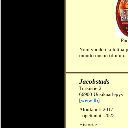
Pan
Noin vuoden kuluttua pa
muutto uusiin tiloihin.
Jacobstads
Turkistie 2
66900 Uusikaarlepyy
[
www
fb
]
Aloittanut:
2017
Lopettanut: 2023
Historia: