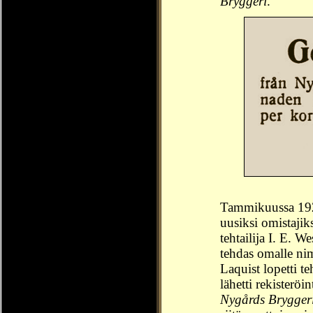
Bryggeri
.
Tammikuussa 1925 
uusiksi omistajik
tehtailija I. E. W
tehdas omalle nim
Laquist lopetti 
lähetti rekisteröi
Nygårds Brygger