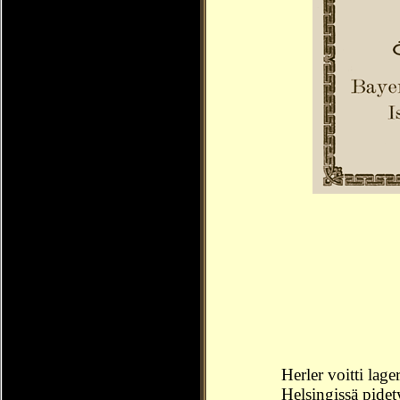
Herler voitti lag
Helsingissä pide