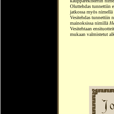
kaupparekisteriin nim
Oluttehdas tunnettiin 
jatkossa myös nimell
Vesitehdas tunnettiin 
mainoksissa nimillä
He
Vesitehtaan ensituottei
mukaan valmistetut alk