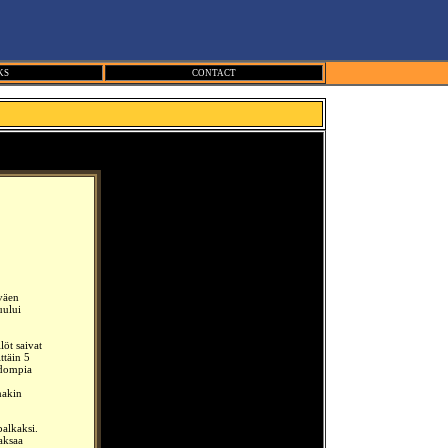
KS
CONTACT
väen
uului
öt saivat
ttäin 5
iedompia
nakin
palkaksi.
maksaa