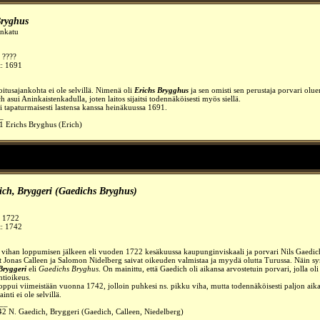
Bryghus
enkatu
: ????
t: 1691
oitusajankohta ei ole selvillä. Nimenä oli
Erichs Brygghus
ja sen omisti sen perustaja porvari olue
h asui Aninkaistenkadulla, joten laitos sijaitsi todennäköisesti myös siellä.
i tapaturmaisesti lastensa kanssa heinäkuussa 1691.
_
1 Erichs Bryghus (Erich)
ich,
Bryggeri
(Gaedichs Bryghus)
:
1722
t: 1742
 vihan
loppumisen jälkeen eli vuoden 1722 kesäkuussa kaupunginviskaali ja porvari Nils Gaedic
t Jonas Calleen ja Salomon Nidelberg saivat oikeuden valmistaa ja myydä olutta Turussa. Näin s
Bryggeri
eli
Gaedichs Bryghus
. On mainittu, että Gaedich oli aikansa arvostetuin porvari, jolla oli
tioikeus.
oppui viimeistään vuonna 1742, jolloin puhkesi ns.
pikku viha,
mutta todennäköisesti paljon aik
ainti ei ole selvillä.
__
2 N. Gaedich, Bryggeri (Gaedich, Calleen, Niedelberg)