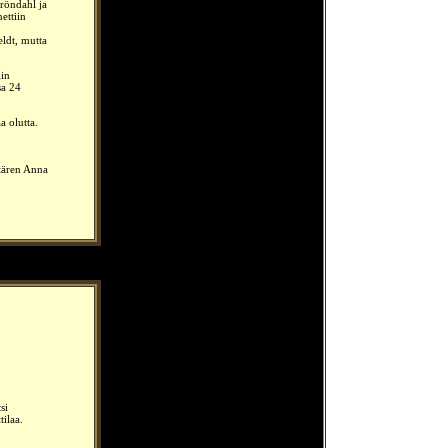
Gröndahl ja
ettiin
eldt, mutta
iin
sa 24
a olutta.
ttären Anna
si
tilaa.