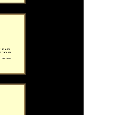
i ja yksi
 niitä sai
 Bränneri
.