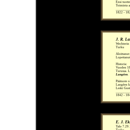
Ensi tuott
Toiminta a
________
1822 - 18
J. R. L
Wechterin 
Turku
Aloittanut
Lopettanu
Historia:
Vuoden 184
Turussa. L
Langéen
.
Päätuote o
Langéen ku
Leski Gust
________
1842 - 184
E. J. E
Talo 7.29
Turku