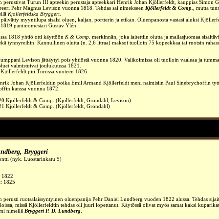
n perustivat Turun III apteekin perustaja apteekkari Henrik Johan Kjöllerfeldt, kauppias Simon 
reeri Pehr Magnus Levison vuonna 1818. Tehdas sai nimekseen
Kjöllerfeldt & Comp.
, mutta tunn
llä
Kjöllerfeldska Bryggeri
.
päivätty myyntilupa sisälsi oluen, kaljan, portterin ja etikan. Oluenpanosta vastasi aluksi Kjöllerf
 1819 panimomestari
Gustav Ylén
.
ssa 1818 yhtiö otti käyttöön
K & Comp
.
merkinnän, joka laitettiin olutta ja mallasjuomaa sisältäv
sekä tynnyreihin. Kannullinen olutta (n. 2,6 litraa) maksoi tuolloin 75 kopeekkaa tai ruotsin rahas
umppani Levison jättäytyi pois yhtiöstä vuonna 1820. Valikoimissa oli tuolloin vaaleaa ja tumma
oluet valmistuivat joulukuussa 1821.
Kjöllerfeldt piti Turussa vuoteen 1826.
rik Johan Kjöllerfeldtin poika Emil Armand Kjöllerfeldt meni naimisiin Paul Sinebrychoffin ty
offin kanssa vuonna 1872.
__
0 Kjöllerfeldt & Comp. (Kjöllerfeldt, Gröndahl, Levison)
1 Kjöllerfeldt & Comp. (Kjöllerfeldt, Gröndahl)
undberg
,
Bryggeri
ontti (nyk. Luostarinkatu 5)
:
1822
t: 1825
n perusti ruotsalaissyntyinen oluenpanija Pehr Daniel Lundberg vuoden 1822 alussa. Tehdas sijait
loissa, missä Kjöllerfeldtin tehdas oli juuri lopettanut. Käytössä olivat myös samat kaksi kuparikat
imi nimellä
Bryggeri P. D. Lundberg
.