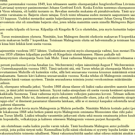
eassa.
uttui paremmaksi vuonna 1849, kun tehtaaseen saatiin oluenpanijaksi Jungfernhoffissa Liivinma
 Latviassa) syntynyt panimomestari
Johann Gottfried Erich
. Koska Erichin tuntemus oluenpanoon
kä Viron tehtaista, oli kaikki tuotanto ns. Revalian metodin mukaista eli pintahiivaolutta. Tästä syy
aettiin varsinaista ns. Baijerin oluen taitajaa. Erich toimi tehtaassa uuden mestarin saapumiseen saa
53 loppuun. Uudeksi mestariksi saatiin
baijerilaissyntyinen panimomestari
Johan Georg Eberlein
arvostetuin olut oli nimeltään baijerin olut, joten tehdas mainittiin usein nimellä
Malmgrens Bäjer
i
.
uen osalta kilpailu oli kovaa. Kilpailija oli Kingelin & Co:n oluttehdas, jota myös kutsuttiin baije
si.
i Turun ensimmäinen olutsota. Nimittäin, kun Malmgren ilmoitti olutkorin maksavan 8 kopeekkaa
orin maksavan heillä 7 kopeekkaa. Toisinaan Malmgrenin olutta sai halvemmalla ja toisinaan hinn
 kissa hiiri leikkiä kesti useita vuosia.
aajennettiin vuodesta 1857 lähtien.
Uudistuksen myötä myös oluenpanija vaihtui, kun mestari Ebe
nna 1859 yllättäen kilpailijan puolelle eli Kingelinin oluttehtaaseen. Hänen paikalle tuli
elaissyntyinen oluenpanija
Swen Isak Muhr
. Tässä vaiheessa Malmgren myös rekisteröi tehtaansa 
erusti puolisonsa Lovisa Amalian (os. Wechterstein) veljen isännöitsijä August F. Wechtersteinin
n Uuteenkaupunkiin vuonna 1865. Tämä tarkoitti sitä, että Turun tehdas jäi oluenpanija Muhrin v
ovuttaminen Muhrille oli kuitenkin virhe, sillä heti seuraavana vuonna kruunun määräämiä erinäi
y maksamatta. Samoin kävi kahtena seuraavanakin vuonna. Koska tehdas oli Malmgrenin omistukse
dusmies häntä vastaan syytteen. Tämän seurauksena toiminta joutui verokomitean määräämään
kailuun.
oli, oluenpano tehtaalla jatkui. Vuoden 1868 alussa tilanne oli lisäksi raaka-aineiden saannin kann
uono, ja tämä johti tuotannon laskuun. Syynä raaka-ainepulaan oli useita vuosia kestäneet epäonni
kaikkialla Suomessa. Tässä vaiheessa myös lukuisten velkojien painostus koveni. Tehtaan sulkem
ymykseen, joten Muhr toi, ilmeisesti pakon edessä, markkinoille oluen, joka oli valmistettu siirapi
rappi-olut" ei ilmeisesti parantanut tilannetta lainkaan, sillä se ei mennyt kaupaksi odotetulla taval
 pahensi tilannetta.
npäin ajat olivat kovia myös Malmgrenin ja Muhrin perheille. Nimittäin Muhrin kotitalo paloi (pol
le lokakuussa 1868 sekä hetken päästä myös Malmgrenin omistama Monnoisten tilan riihi paloi
sa Turun lähellä. Lisäksi tehtaalta varastettiin jatkuvasti olutta sekä muuta omaisuutta johon kuu
 hopeakello, velkakirjoja ja kahteen otteeseen Malmgrenin veneen purjeet Aurajoella.
i siis oluttehtaan osalta kaikin puolin varsin tukala. Tästä huolimatta Malmgren antoi poliisille
ntöjä, joita poliisi tietysti tutki. Kummallista kyllä näistä rikoksista ei syytetty lopulta ketään vaa
 vakuutusyhtiön toimesta rahallisesti. Nämä vakuutusyhtiöltä saadut rahat oikeus määräsi ainakin o