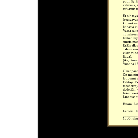
puoli äyri
vahvuus, k
tarkastus 
Ei ole täys
(seuraavan
kuitenkaan
linnassa v
Vaasa rake
Toisekseen
lähtien my
suuria mää
Erään tila
Tilaus kuu
viime vuon
litraa).
(
Kirj. huo
Vuonna 160
Oluenpano
On mainittu
loppunut v
Faktoja: P
maaherroje
tiedetään, 
lääninvank
Linnassa s
Huom. Lisä
Lähteet: T
________
1550-luku