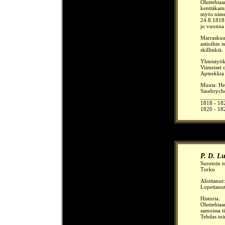
Oluttehtaa
kenttäkam
myös nime
24.8.1818 
jo vuonna
Marraskuu
astioihin 
skillinkiä.
Yhteistyök
Viimeiset 
Apteekkia 
Muuta: Hen
Sinebrych
________
1818 - 182
1820 - 182
P. D. L
Surutoin
t
Turku
Aloittanut
Lopettanu
Historia:
Oluttehtaa
samoissa ti
Tehdas to