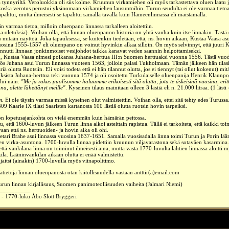
ä tynnyriltä. Veroluokkia
oli siis kolme. Kruunun virkamiehen oli myös tarkastettava oluen laatu 
oska verotus perustui yksinomaan virkamiehen lausuntoihin. Turun seudulta ei ole varmaa tieto
tapahtui, mutta ilmeisesti se tapahtui samalla tavalla kuin Hämeenlinnassa eli maistamalla.
in varmaa tietoa, milloin oluenpano linnassa tarkalleen aloitettiin.
a oletuksia). Voihan olla, että linnan oluenpanon historia on yhtä vanha kuin itse linnakin. Tästä 
 mitään näyttöä. Joka tapauksessa, se kuitenkin tiedetään, että, ns. hovin aikaan, Kustaa Vaasa
as
uosina 1555-1557 eli oluenpano on voinut hyvinkin alkaa silloin. On myös selvinnyt, että juuri 
nnutti linnaan jonkinmoiset vesijohdot taikka kanavat veden saannin helpottamiseksi.
, Kustaa Vaasa nimesi poikansa Juhana-herttua III:n Suomen herttuaksi vuonna 1556. Tästä vuod
ös Juhana asui Turun linnassa vuoteen 1563, jolloin palasi Tukholmaan. Tämän jälkeen hän tilas
riä olutta Ruotsiin.
Eli voisi todeta että ei hän tilannut olutta, jos ei tiennyt (tai ollut kokenut) mitä 
uksista Juhana-herttua teki vuonna
1574
ja oli osoitettu Turkulaiselle oluenpanija Henrik Klaunpoj
lui näin:
"Me ja rakas puolisomme haluamme erikoisesti sitä olutta, jota te äskeisinä vuosina, erit
na, olette lähettänyt meille"
. Kyseinen tilaus mainitaan olleen 3 lästiä eli n. 21.000 litraa. (1 lästi
m.
Ei ole täysin varmaa missä kyseinen olut valmistettiin. Voihan olla, ettei sitä tehty edes Turussa
9 Kaarle IX tilasi Saaristen kartanosta 100 lästiä olutta ruotsin hovin tarpeiksi.
n lopetusajankohta on vielä enemmän kuin hämärän peitossa.
, että 1600-luvun jälkeen Turun linna alkoi asteittain rapistua. Tällä ei tarkoiteta, että kaikki toim
aan että ns. herttuoiden- ja hovin aika oli ohi.
ietari Brahe asui linnassa vuosina 1637-1651. Samalla vuosisadalla linna toimi Turun ja Porin lää
n virka-asuntona. 1700-luvulla linnaa pidettiin kruunun viljavarastona sekä sotaväen kasarmina.
että vankilana linna on toiminut ilmeisesti aina, mutta vasta 1770-luvulta lähtien linnassa aloitti m
ila. Lääninvankilan aikaan olutta ei enää valmistettu.
ijaitsi (ainakin) 1700-luvulla myös viinapolttimo.
tietoja linnan oluenpanosta otan kiitollisuudella vastaan antttir(a)email.com
urun linnan kirjallisuus, Suomen panimoteollisuuden vaiheita (Jalmari Niemi)
__________
 - 1770-luku Åbo Slott Bryggeri