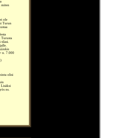
ja
a miten
ei ole
ui Turun
Kustaa
esta
i Turusta
tilasi.
alle.
täinkin
 = n. 7.000
.)
inta olisi
nin
 Lisäksi
yös ns.