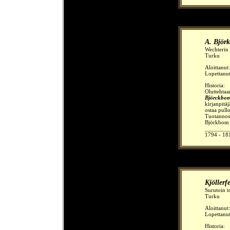
A. Björ
Wechterin 
Turku
Aloittanut
Lopettanu
Historia:
Oluttehtaa
Björckbo
kirjanpitä
ostaa pullo
Tuotannossa
Björkbom k
________
1794 - 18
Kjöllerf
Surutoin t
Turku
Aloittanut
Lopettanu
Historia: