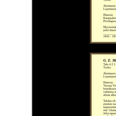
Aloittanut
Lopettanu
Historia:
Kauppakirj
Privilegi
Myynnissä 
johti ilme
________
1842 - 18
G. E. M
Talo 4.2.1
Turku
Aloittanut
Lopettanu
Historia:
Virossa Vo
heinäkuuss
valmiina 
alusta alk
Tehdas oli
etenkin tu
laajennettu
että "olut
Joka tapau