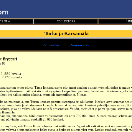
´S NEW
COLLECTORS
LIN
Turku ja Kärsämäki
<< Edellinen
_____
Seuraava >>
t Bryggeri
u 80
:
? 1550-luvulla
: ? 1770-luvulla
na
ssa pantiin myös olutta. Tämä linnassa pantu olut meni ainakin osittain työntekijöiden
ja muun 
ten täyttämiseen. Laitos ei siis ollut nykyisen kaupallisen panimon kaltainen. Päiväannos, joka k
aihteli eri hallitsijoiden aikoina, mutta oli enimmillään n. 5 litraa.
ta on mainintoja, että Turun linnassa pantiin useampaa eri olutlaatua. Korkea-arvoisemmat henkil
a tai voutiolutta ja alhaisemmat knaapi-, laiva- tai ruokaolutta. Herttuat palvelijoineen saivat päivi
rasolutta, joka oli vahvuudeltaan noin 5 prosenttista. Voudit, asemiehet ja palvelijat ym. saivat m
ä vähemmän.
inittu, että vuonna 1560 oluen vuosituotanto oli noin 700.000 litraa. Suuren määrän selit
tää ai
, että päivittäin linnassa ruokaili yli 600 henkeä.
 on myös se, että Turun linnan oluesta maksettiin veroa. Syynä oli kaiketi se, että se rinnastettiin 
sestä vahvaa olutta maksettiin kaksi äyriä ja heikosta oluesta yksi äyri. Lisäksi ruokaoluesta tuli 