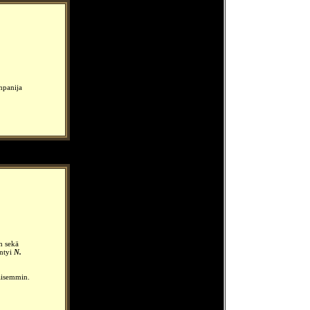
npanija
h sekä
yntyi
N.
aisemmin.