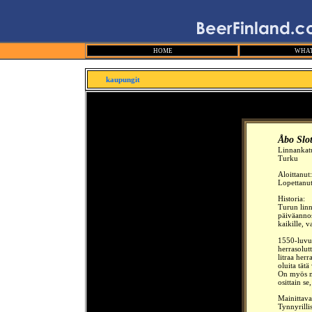
HOME
WHAT
kaupungit
Åbo Slot
Linnankat
Turku
Aloittanut
Lopettanut
Historia:
Turun lin
päiväannos
kaikille, v
1550-luvul
herrasolutt
litraa her
oluita tät
On myös ma
osittain se
Mainittava
Tynnyrilli