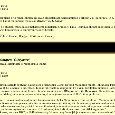
:
1842
t: 1843
anpitäjä Erik Johan Ekman sai luvan etikkatehtaan perustamiseen Turkuun 21. joulukuuta 1842
ossa hankkeen nimenä mainitaan
Bryggeri E. J. Ekman
.
oli etikkaa, mutta myös mallasjuoma nimeltään swagöl eli kalja. Toiminta oli pienimuotoista ja j
isesti konkurssiin jo seuraavan vuoden kesällä.
__
43 E. J. Ekman, Bryggeri (Erik Johan Ekman)
almgren, Ölbryggeri
 (nyk. Martinkatu 5/Matinkatu 2 kulma)
:
1843
t: 1869
rmsin saarella syntynyt kauppias ja oluenpanija Gustaf Edvard Malmgren muutti Tallinnasta Tu
a 1843 ja perusti oluttehtaan. Tehdas rakennettiin kaupungin IV osaan Tegelsalen nimiseen korttel
seuraavan vuoden tammikuussa. Tehdas sai nimekseen
Ölbryggeri G. E. Malmgren
. Mainittakoon,
aen Malmgrenin valmistamaa olutta myytiin neljäsosa kannun eli 0.65 litran pulloissa.
 pieni ja vaatimaton ja oli muun kauppatoimen ohella Malmgrenille vain sivutoimi. Malmgrenin 
ontitavaran kauppiaana, pidettiin suuressa arvossa ja tästä syystä oluttehdas pysyi vaatimattomana 
 edes vastaamaan kysyntää. Olutta ei ilmeisesti jatkuvasti edes valmistettu, sillä joinain vuosina o
ta joudutaan nyttemmin tuomaan Tukholmasta, kun kaikki panokset ovat täällä loppuneet".
ksessa, vuosina 1847 ja 1848 tehtaassa työskenteli 4 työntekijää ja tuotannon arvo vuosittain oli