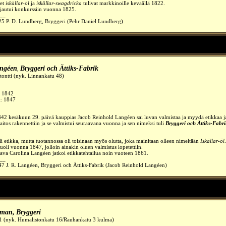
eet
iskällar-öl
ja
iskällar-swagdricka
tulivat markkinoille keväällä 1822.
jautui konkurssiin vuonna 1825.
__
25 P. D. Lundberg, Bryggeri (Pehr Daniel Lundberg)
angéen
Bryggeri och Ättiks-Fabrik
,
tontti (nyk. Linnankatu 48)
:
1842
t: 1847
2 kesäkuun 29. päivä kauppias Jacob Reinhold Langéen sai luvan valmistaa ja myydä etikkaa ja
aitos rakennettiin ja se valmistui seuraavana vuonna ja sen nimeksi tuli
Bryggeri och Ättiks-Fabri
li etikka, mutta tuotannossa oli toisinaan myös olutta, joka mainitaan olleen nimeltään
Iskällar-öl
.
oli vuonna 1847, jolloin ainakin oluen valmistus lopetettiin.
ava Carolina Langéen jatkoi etikkatehtailua noin vuoteen 1861.
__
7 J. R. Langéen, Bryggeri och Ättiks-Fabrik (Jacob Reinhold Langéen)
kman
,
Bryggeri
.1 (nyk. Humalistonkatu 16/Rauhankatu 3 kulma)