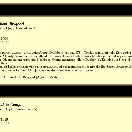
kbom,
Bryggeri
tontti (nyk. Linnankatu 48)
:
1794
t: 1815
n perusti asessori ja kauppias Algoth Björkbom vuonna 1794. Tehdas esiintyi nimellä
Bryggeri A.
m
. Yhteistyökumppanina hänellä oli professori Gustav Gadolin sekä työntekijöinä lisäksi yksi renk
jä. Oluenpanijana toimi itse Björkbom. Oluina mainitaan olleen Dubbelt-öl, Enkelt-öl ja Swag-öl ja
ittain.
 oli lisäksi erinäisiä viinoja ja tästä syystä tehdas mainittiin myös nimellä
Björkboms Bryggeri &
uoli toukokuussa 1815, jolloin ainakin oluttehtaan toiminta lopetettiin.
__
15 A. Björkbom, Bryggeri (Algoth Björkbom)
eldt & Comp.
ontti (nyk. Luostarinkatu 5)
:
1818
t: 1821