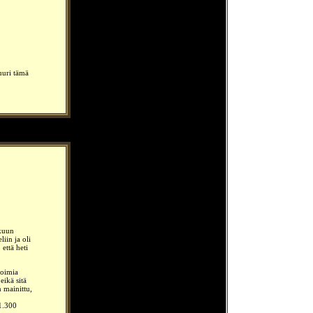
.
uuri tämä
rkuun
iin ja oli
 että heti
toimia
eikä sitä
n mainittu,
 1.300