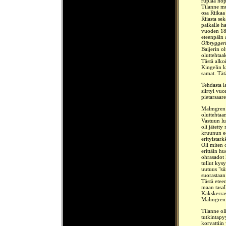
ruplaa hop
Tilanne mu
osa Riikaa
Riiasta se
paikalle h
vuoden 18
eteenpäin 
Ölbrygger
Baijerin ol
oluttehtaak
Tästä alko
Kingelin k
samat. Tätä
Tehdasta l
siirtyi vuo
pietarsaar
Malmgren p
oluttehtaa
Vastuun lu
oli jätett
kruunun e
erityistark
Oli miten 
erittäin h
ohrasadot 
tullut kys
uutuus "sii
suorastaan
Tästä etee
maan tasal
Kakskerras
Malmgrenin
Tilanne ol
tutkintapyy
korvattiin