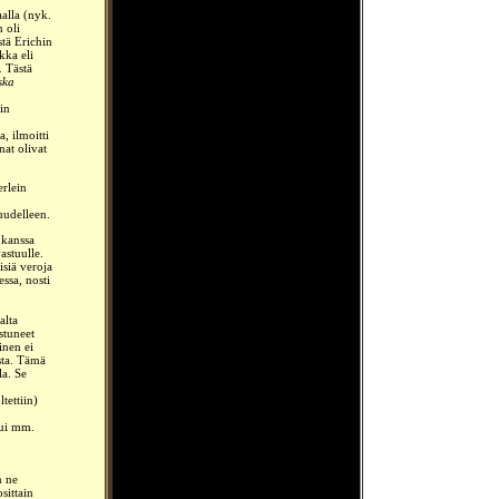
alla (nyk.
 oli
stä Erichin
kka eli
.
Tästä
ska
rin
, ilmoitti
at olivat
rlein
uudelleen.
 kanssa
astuulle.
siä veroja
ssa, nosti
alta
stuneet
inen ei
sta. Tämä
la. Se
tettiin)
lui mm.
n ne
sittain