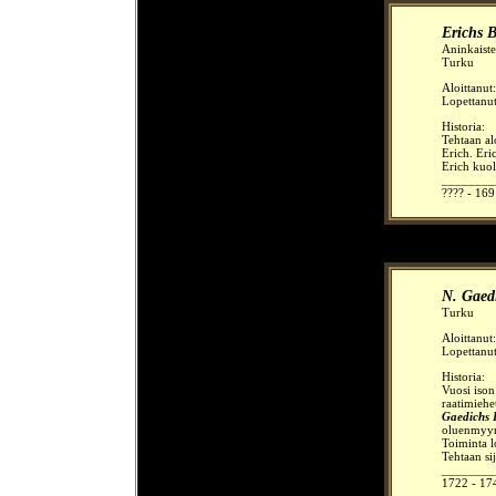
Erichs 
Aninkaist
Turku
Aloittanut
Lopettanu
Historia:
Tehtaan al
Erich. Eric
Erich kuol
________
???? - 169
N. Gaed
Turku
Aloittanut
Lopettanu
Historia:
Vuosi
ison
raatimiehe
Gaedichs 
oluenmyyn
Toiminta l
Tehtaan sij
________
1722 - 174