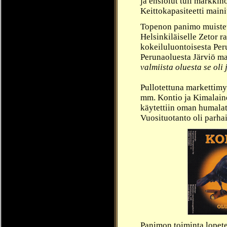
ja ensiolut tuli markkin
Keittokapasiteetti maini
Topenon panimo muisteta
Helsinkiläiselle Zetor ra
kokeiluluontoisesta Per
Perunaoluesta Järviö mai
valmiista oluesta se oli
Pullotettuna markettimyy
mm. Kontio ja Kimalainen
käytettiin oman humala
Vuosituotanto oli parha
Panimon toiminta lopete