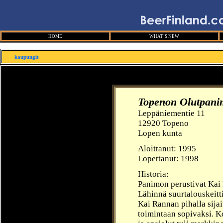
HOME
WHAT´S NEW
kaupungit
Topenon Olutpani
Leppäniementie 11
12920 Topeno
Lopen kunta
Aloittanut:
1995
Lopettanut: 1998
Historia:
Panimon perustivat
Kai
Lähinnä suurtalouskeittiö
Kai Rannan pihalla sija
toimintaan sopivaksi. K