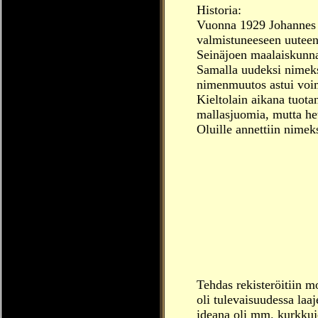
Historia:
Vuonna 1929 Johannes (
valmistuneeseen uuteen 
Seinäjoen maalaiskunna
Samalla uudeksi nimek
nimenmuutos astui voim
Kieltolain aikana tuota
mallasjuomia, mutta het
Oluille annettiin nime
Tehdas rekisteröitiin 
oli tulevaisuudessa laa
ideana oli mm. kurkkuje