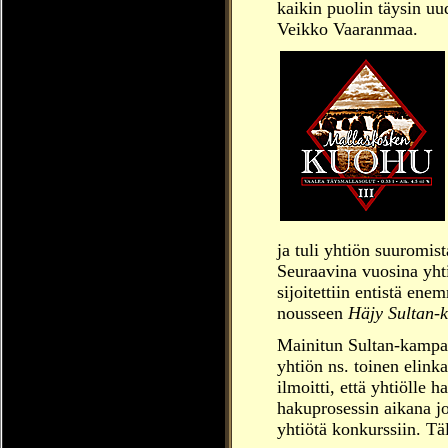
kaikin puolin täysin uud
Veikko Vaaranmaa.
ja tuli yhtiön suuromis
Seuraavina vuosina yht
sijoitettiin entistä en
nousseen
Häjy Sultan-
Mainitun Sultan-kampanj
yhtiön ns. toinen elink
ilmoitti, että yhtiölle
hakuprosessin aikana jo
yhtiötä konkurssiin. Täl