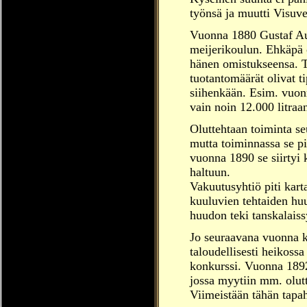
työnsä ja muutti Visuv
Vuonna 1880 Gustaf Aug
meijerikoulun. Ehkäpä o
hänen omistukseensa. T
tuotantomäärät olivat t
siihenkään. Esim. vuo
vain noin 12.000 litraa
Oluttehtaan toiminta s
mutta toiminnassa se pi
vuonna 1890 se siirtyi
haltuun.
Vakuutusyhtiö piti kart
kuuluvien tehtaiden h
huudon teki tanskalais
Jo seuraavana vuonna kä
taloudellisesti heikoss
konkurssi. Vuonna 1892
jossa myytiin mm. olutt
Viimeistään tähän tapa