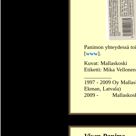
Panimon yhteydessä to
[
www
].
Kuvat: Mallaskoski
Etiketti: Mika Vellonen
__________
1997 - 2009 Oy Mallas
Ekman, Latvala)
2009 -
____
Mallaskosk