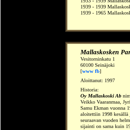
1933 - 1939 Mallaskosk
1939 - 1939 Mallaskos
1939 - 1965 Mallaskos
Mallaskosken Pa
Vesitorninkatu 1
60100 Seinäjoki
[
www
fb
]
Aloittanut:
1997
Historia:
Oy Mallaskoski Ab
nim
Veikko Vaaranmaa, Jyr
Samu Ekman vuonna 19
aloitettiin 1998 kesällä 
seuraavan vuoden helmik
sijainti on sama kuin 