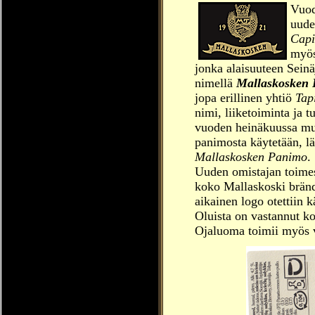
Vuod
uude
Capi
myös
jonka alaisuuteen Seinä
nimellä
Mallaskosken
jopa erillinen yhtiö
Tap
nimi, liiketoiminta ja 
vuoden heinäkuussa m
panimosta käytetään, l
Mallaskosken Panimo
.
Uuden omistajan toimest
koko Mallaskoski bränd
aikainen logo otettiin k
Oluista on vastannut k
Ojaluoma toimii myös v