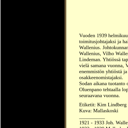
Vuoden 1939 helmikuuss
toimitusjohtajaksi ja ha
Wallenius. Johtokunnan
Wallenius, Vilho Walle
Lindeman. Yhtiössä tap
vielä samana vuonna, 
enemmistön yhtiöstä ja
osakkeenomistajaksi.
Sodan aikana tuotanto o
Oluenpano tehtaalla lo
seuraavana vuonna.
Etiketit: Kim Lindberg
Kuva: Mallaskoski
__________
1921 - 1933 Joh. Walle