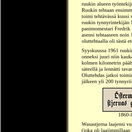
ruukin alueen työntekijö
Ruukin tehtaan ensimmä
toimi tehtävässä kuusi 
ruukin tynnyrintekijän 
panimomestari Fredrik 
asensi tehtaaseen noin 
oluttehtaalla oli tästä 
Syyskuussa 1961 ruukin 
onneksi juuri niin kauka
kolmen kilometrin pääh
säteellä ja lennätti tav
Oluttehdas jatkoi toimi
jälkeen yli 200 tynnyri
1860-l
Wasastjerna laajensi v
(joka oli laajimmillaan