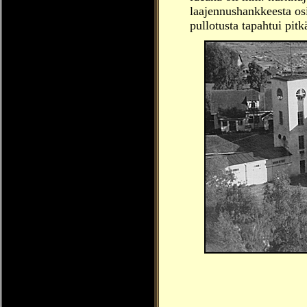
laajennushankkeesta os
pullotusta tapahtui pitk