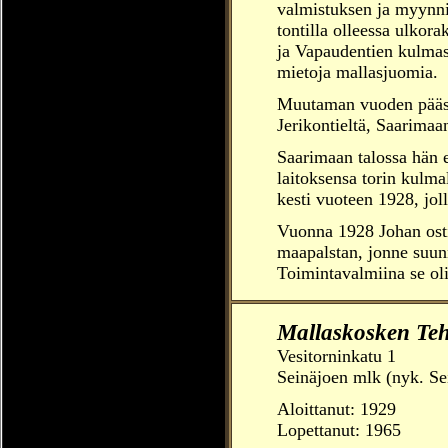
valmistuksen ja myynn
tontilla olleessa ulkor
ja Vapaudentien kulmass
mietoja mallasjuomia.
Muutaman vuoden päästä
Jerikontieltä, Saarimaan
Saarimaan talossa hän 
laitoksensa torin kulma
kesti vuoteen 1928, joll
Vuonna 1928 Johan osti
maapalstan, jonne suunni
Toimintavalmiina se ol
Mallaskosken Teh
Vesitorninkatu 1
Seinäjoen mlk (nyk. Se
Aloittanut:
1929
Lopettanut: 1965