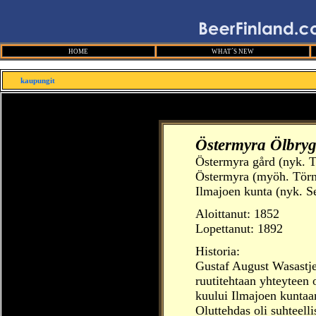
HOME
WHAT´S NEW
kaupungit
Östermyra Ölbryg
Östermyra gård (nyk. T
Östermyra (myöh. Tör
Ilmajoen kunta (nyk. S
Aloittanut:
1852
Lopettanut: 1892
Historia:
Gustaf August Wasastje
ruutitehtaan yhteyteen 
kuului Ilmajoen kuntaa
Oluttehdas oli suhteelli