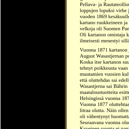
Pellava- ja Rautateoll
loppujen lopuksi virhe 
vuoden 1869 kesäkuulle
kartano ruukkeineen ja o
velkoja oli Suomen Pan
Oli kartanon omistaja 
ilmeisesti menestyi sil
Vuonna 1871 kartanon j
August Wasastjernan po
Koska itse kartanon su
tehnyt poikkeusta vaan 
muutamien vuosien kulut
että oluttehdas sai ede
Wasastjerna sai Bährin 
maataloustuotteita esi
Helsingissä vuonna 18
Vuonna 1877 oluttehtaan
litraa olutta. Näin oll
oli vähentynyt huomatta
Seuraavana vuonna oluen
Kyseinen suunta ei pani