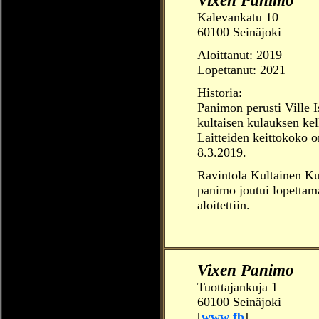
Vixen Panimo
Kalevankatu 10
60100 Seinäjoki
Aloittanut:
2019
Lopettanut: 2021
Historia:
Panimon perusti Ville I
kultaisen kulauksen kel
Laitteiden keittokoko o
8.3.2019.
Ravintola Kultainen Ku
panimo joutui lopettam
aloitettiin.
Vixen Panimo
Tuottajankuja 1
60100 Seinäjoki
[
www
fb
]