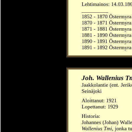
Lehtimainos: 14.03.186
__________
1852 - 1870 Östermyra 
1870 - 1871
Östermyra
1871 - 1881 Östermyra 
1881 - 1890
Östermyra
1890 - 1891
Östermyra
1891 - 1892
Östermyra
Joh. Wallenius T
Jaakkolantie (ent. Jeri
Seinäjoki
Aloittanut:
1921
Lopettanut: 1929
Historia:
Johannes (Johan) Walle
Wallenius Tmi
, jonka t