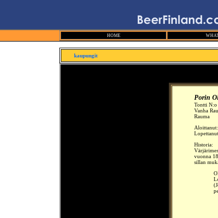
HOME
WHAT
kaupungit
Porin O
Tontti N:
Vanha Ra
Rauma
Aloittanut
Lopettanu
Historia:
Värjärimes
vuonna 1
sillan muk
O
L
(
p