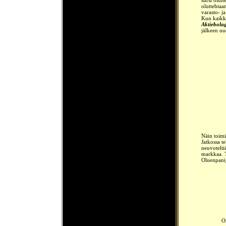
siirsi olu
oluttehtaa
varasto- ja
Kun kaikki
Aktiebola
jälkeen uu
Näin toimi
Jatkossa t
neuvotelti
markkaa. T
Oluenpanij
O