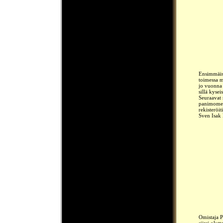
Ensimmäise
toimessa m
jo vuonna 
sillä kysei
Seuraavat 
panimomes
rekisteröit
Sven Isak
Omistaja P