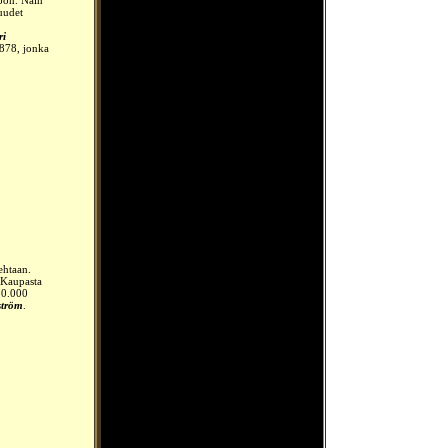
möön. Näin
uudet
ri
878, jonka
ehtaan.
. Kaupasta
 30.000
ström
.