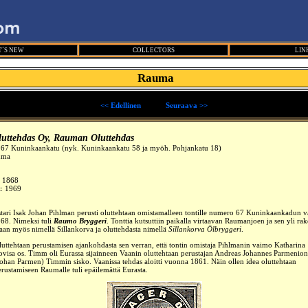
´S NEW
COLLECTORS
LIN
Rauma
<< Edellinen
_____
Seuraava >>
luttehdas Oy, Rauman Oluttehdas
o 67 Kuninkaankatu (nyk. Kuninkaankatu 58 ja myöh. Pohjankatu 18)
uma
:
1868
t: 1969
tari Isak Johan Pihlman perusti oluttehtaan omistamalleen tontille numero 67 Kuninkaankadun va
868
. Nimeksi tuli
Raumo Bryggeri
. Tonttia kutsuttiin paikalla virtaavan Raumanjoen ja sen yli ra
aan myös nimellä Sillankorva ja oluttehdasta nimellä
Sillankorva Ölbryggeri
.
luttehtaan perustamisen ajankohdasta sen verran, että tontin omistaja Pihlmanin vaimo Katharina
ovisa os. Timm oli Eurassa sijainneen Vaanin oluttehtaan perustajan Andreas Johannes Parmenion
Johan Parmen) Timmin sisko. Vaanissa tehdas aloitti vuonna 1861. Näin ollen idea oluttehtaan
erustamiseen Raumalle tuli
epäilemättä Eurasta.