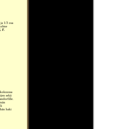
ja 1/3 osa
 kolme
, F.
ukokuussa
öjen sekä
andorfille.
ämän
li
 hän haki