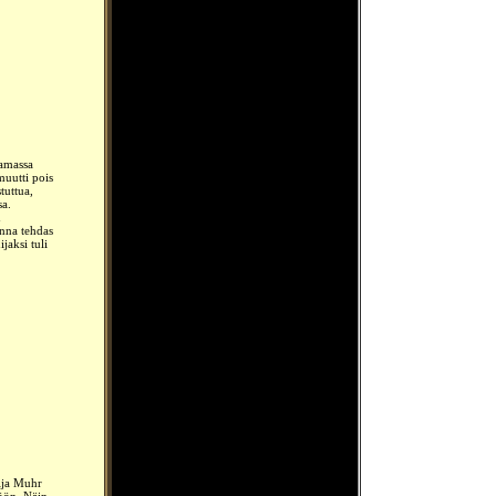
samassa
muutti pois
tuttua,
sa.
n
nna tehdas
jaksi tuli
nija Muhr