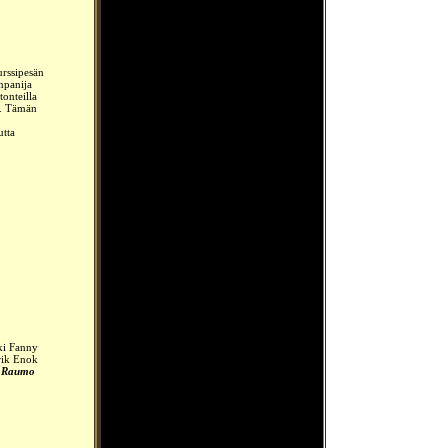
urssipesän
npanija
onteilla
n. Tämän
utta
ski Fanny
Erik Enok
ä
Raumo