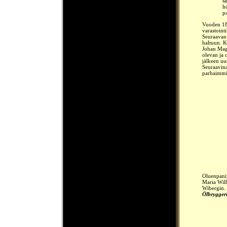
s
h
p
Vuoden 188
varastointi
Seuraavan 
haltuun. K
Johan Magn
olevan ja 
jälkeen uu
Seuraavina
parhaimmil
Oluenpanij
Maria Wilh
Wibergin. 
Ölbrygger