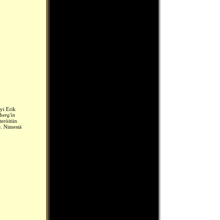
yi Erik
berg'in
eröitiin
n
. Nimestä