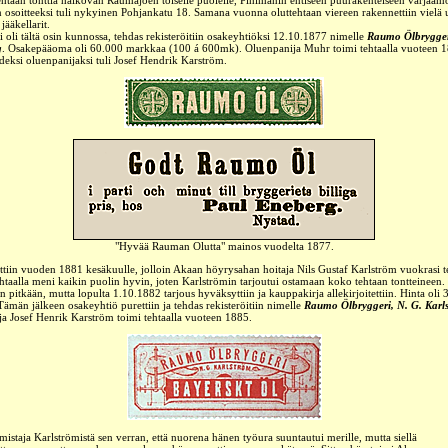
ttehtaan tonttia halkovan Raumajoen toiselle puolelle, Pihlmanin entiseen puurakenteiseen värjää
n osoitteeksi tuli nykyinen Pohjankatu 18. Samana vuonna oluttehtaan viereen rakennettiin vielä 
 jääkellarit.
 oli tältä osin kunnossa, tehdas rekisteröitiin osakeyhtiöksi 12.10.1877 nimelle
Raumo Ölbrygge
g
. Osakepääoma oli 60.000 markkaa (100 á 600mk). Oluenpanija Muhr toimi tehtaalla vuoteen 1
deksi oluenpanijaksi tuli Josef Hendrik Karström.
"Hyvää Rauman Olutta" mainos vuodelta 1877.
ttiin vuoden 1881 kesäkuulle, jolloin Akaan höyrysahan hoitaja Nils Gustaf Karlström vuokrasi t
ehtaalla meni kaikin puolin hyvin, joten Karlströmin tarjoutui ostamaan koko tehtaan tontteineen
in pitkään, mutta lopulta 1.10.1882 tarjous hyväksyttiin ja kauppakirja allekirjoitettiin. Hinta oli
ämän jälkeen osakeyhtiö purettiin ja tehdas rekisteröitiin nimelle
Raumo Ölbryggeri, N. G. Karl
a Josef Henrik Karström toimi tehtaalla vuoteen 1885.
mistaja Karlströmistä sen verran, että nuorena hänen työura suuntautui merille, mutta siellä