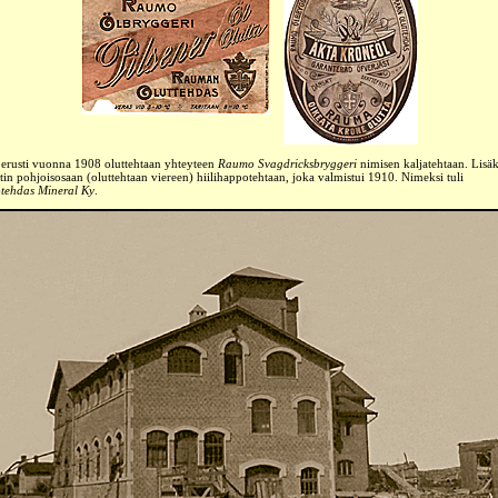
erusti vuonna 1908 oluttehtaan yhteyteen
Raumo Svagdricksbryggeri
nimisen kaljatehtaan. Lisäk
ntin pohjoisosaan (oluttehtaan viereen) hiilihappotehtaan, joka valmistui 1910. Nimeksi tuli
otehdas Mineral Ky
.