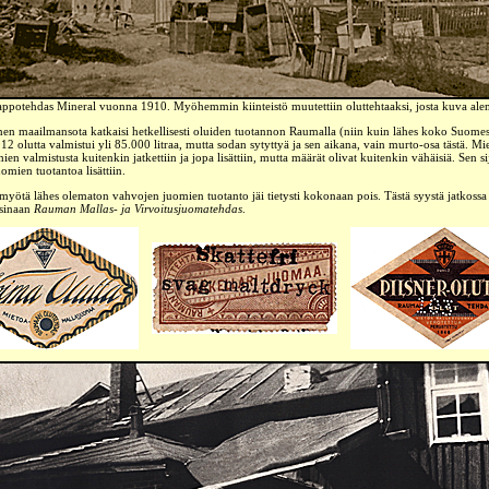
appotehdas Mineral vuonna 1910. Myöhemmin kiinteistö muutettiin oluttehtaaksi, josta kuva al
n maailmansota katkaisi hetkellisesti oluiden tuotannon Raumalla (niin kuin lähes koko Suomess
2 olutta valmistui yli 85.000 litraa, mutta sodan sytyttyä ja sen aikana, vain murto-osa tästä. Mi
en valmistusta kuitenkin jatkettiin ja jopa lisättiin, mutta määrät olivat kuitenkin vähäisiä. Sen s
omien tuotantoa lisättiin.
 myötä lähes olematon vahvojen juomien tuotanto jäi tietysti kokonaan pois. Tästä syystä jatkoss
isinaan
Rauman Mallas- ja Virvoitusjuomatehdas
.