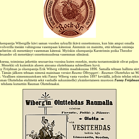
luenpanija Wibergille kävi saman vuoden syksyllä ikävä onnettomuus, kun hän ampui omalla
evolverilla itseään vahingossa vasempaan käteensä. Aiemmin on mainittu, että tehtaan omistaja
arlström oli menettänyt vasemman kätensä. Myöskin oluenpanija Karströmin poika Theodor
lexander oli menettänyt onnettomuudessa vasemman silmänsä.
ksessa, toimintaa jatkettiin seuraavina vuosina kuten ennekin, mutta tuotantomäärät olivat paljon
 Menekki oli kuitenkin alueen ainoana oluttehtaana suhteellisen hyvä.
y Fröjdman ja oluenpanija Erik Wiberg vihittiin maaliskuussa 1896. Samalla tehtaan hallinta siirt
. Tämän jälkeen tehtaan nimenä mainitaan versiot
Raumo Ölbryggeri
-
Rauman Oluttehdas
tai
Wi
s
. Virallisen nimenmuutoksen teki Fanny Wiberg vasta vuoden 1897 keväällä, jolloin tehdas rekist
man Oluttehdas etuliitettä sekä vanhalle sukunimelle) yksinkertaiseen muotoon
Fanny Fröjdma
 tehdasta kutsuttiin Rauman Oluttehtaaksi.