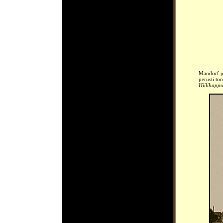
Mandorf p
perusti to
Hiilihapp