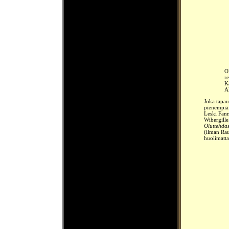
O
r
K
A
Joka tapau
pienempiä.
Leski Fann
Wibergille
Oluttehda
(ilman Rau
huolimatta