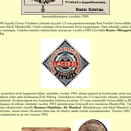
Sanomalehtimainos vuodelta 1900.
00 lopulla
Fanny Fröjdman
yhtiöstä myytiin 1/3 osa panimonomistaja Karl Fredrik Grönwallille 
ari Adolf Mandorfille. Uudet omistajat olivat kotoisin Porin kaupungista. Näin tehtaalle saatiin
sta omistajaa. Uudeksi nimeksi rekisteröitiin seuraavan vuoden (1901) keväällä
Raumo Ölbryggeri
Co.
 muutokset eivät loppuneet tähän, nimittäin vuoden 1901 aikana ajautuivat konkurssiin ensin to
dman yhtiö sekä lokakuussa Erik Wiberg. Vararikkoon meni siis 1/3 osaa koko tehtaan, kiinteist
stuksista. Konkurssipesä myi kuukauden kuluttua kyseisen 1/3 osan mainituille Grönwallille ja M
i kauppa oli edessä, nimittäin vuoden 1903 tammikuussa Grönwall myi osuutensa Mandorfille. T
hdas rekisteröitiin nimelle
Rauman Oluttehdas, Ad. Mandorf
. Mainittakoon, että Adolf Mandorf o
yntyinen, mutta ennen Suomeen tuloa hän oli ehtinyt saada ruotsin kansalaisuuden. Vuonna 1902
salaisuutta ja sai sen vuonna 1903.