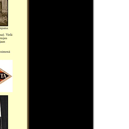
empana.
a). Vielä
etojen
ijaan
a nimenä