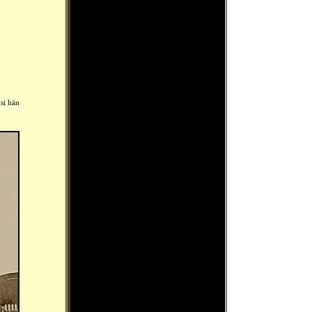
si hän