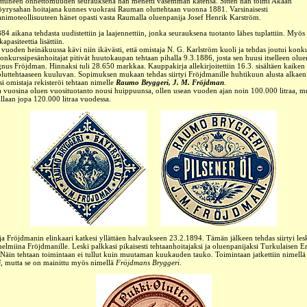
attuneen onnettomuuden seurauksena hän menetti vasemman kätensä. Sitten hän toimi Akaan
öyrysahan hoitajana kunnes vuokrasi Rauman oluttehtaan vuonna 1881. Varsinaisesti
animoteollisuuteen hänet opasti vasta Raumalla oluenpanija Josef Henrik Karström.
4 aikana tehdasta uudistettiin ja laajennettiin, jonka seurauksena tuotanto lähes tuplattiin. Myös
kapasiteettia lisättiin.
vuoden heinäkuussa kävi niin ikävästi, että omistaja N. G. Karlström kuoli ja tehdas joutui konk
onkurssipesänhoitajat pitivät huutokaupan tehtaan pihalla 9.3.1886, josta sen huusi itselleen olue
us Fröjdman. Hinnaksi tuli 28.650 markkaa. Kauppakirja allekirjoitettiin 16.3. sisältäen kaiken t
oluttehtaaseen kuuluvan. Sopimuksen mukaan tehdas siirtyi Fröjdmanille huhtikuun alusta alkae
si omistaja rekisteröi tehtaan nimelle
Raumo Bryggeri, J. M. Fröjdman
.
 vuosina oluen vuosituotanto nousi huippuunsa, ollen usean vuoden ajan noin 100.000 litraa, m
laan jopa 120.000 litraa vuodessa.
a Fröjdmanin elinkaari katkesi yllättäen halvaukseen
23.2.1894. Tämän jälkeen tehdas siirtyi le
elmiina Fröjdmanille. Leski palkkasi pikaisesti tehtaanhoitajaksi ja oluenpanijaksi Turkulaisen 
Näin tehtaan toimintaan ei tullut kuin muutaman kuukauden tauko. Toimintaan jatkettiin nimell
i
, mutta se on mainittu myös nimellä
Fröjdmans Bryggeri
.