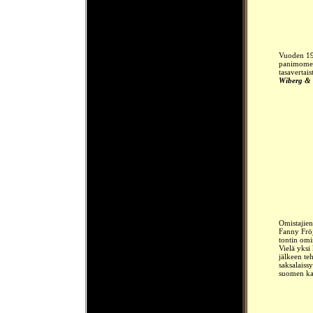
Vuoden 19
panimomest
tasavertai
Wiberg & 
Omistajien
Fanny Fröj
tontin omi
Vielä yks
jälkeen te
saksalaiss
suomen kan