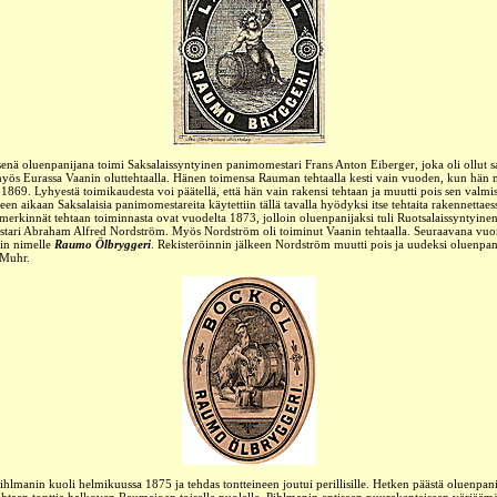
nä oluenpanijana toimi Saksalaissyntyinen panimomestari Frans Anton Eiberger, joka oli ollut 
yös Eurassa Vaanin oluttehtaalla. Hänen toimensa Rauman tehtaalla kesti vain vuoden, kun hän 
1869. Lyhyestä toimikaudesta voi päätellä, että hän vain rakensi tehtaan ja muutti pois sen valmis
seen aikaan Saksalaisia panimomestareita käytettiin tällä tavalla hyödyksi itse tehtaita rakennettaes
merkinnät tehtaan toiminnasta ovat vuodelta 1873, jolloin oluenpanijaksi tuli Ruotsalaissyntyine
tari Abraham Alfred Nordström. Myös Nordström oli toiminut Vaanin tehtaalla. Seuraavana vuo
iin nimelle
Raumo Ölbryggeri
. Rekisteröinnin jälkeen Nordström muutti pois ja uudeksi oluenpani
 Muhr.
ihlmanin kuoli helmikuussa 1875 ja tehdas tontteineen joutui perillisille. Hetken päästä oluenpa