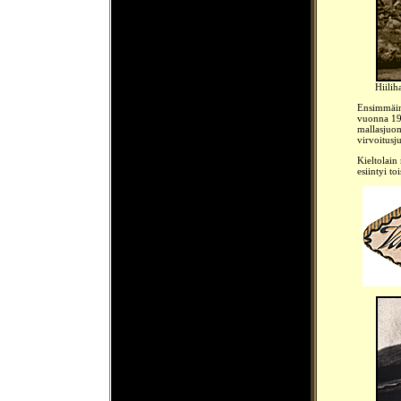
Hiilih
Ensimmäine
vuonna 191
mallasjuomi
virvoitusju
Kieltolain
esiintyi to