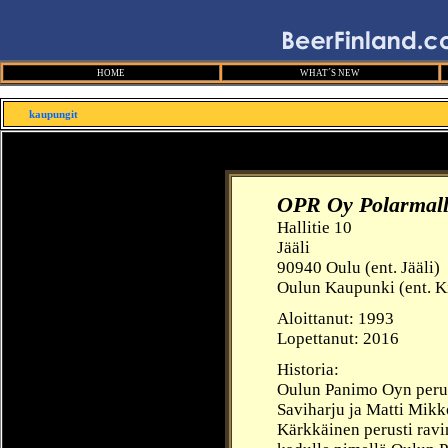
HOME
WHAT´S NEW
kaupungit
OPR Oy Polarmall
Hallitie 10
Jääli
90940 Oulu (ent. Jääli)
Oulun Kaupunki (ent. K
Aloittanut: 1993
Lopettanut: 2016
Historia:
Oulun Panimo Oy
n peru
Saviharju ja Matti
Mikko
Kärkkäinen perusti ravi