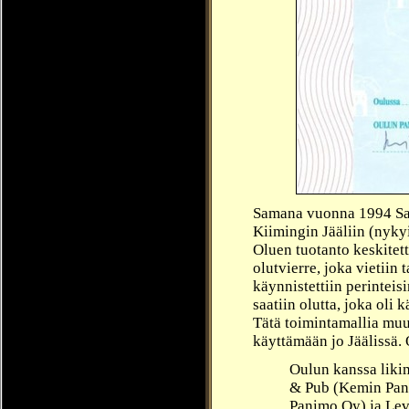
Samana vuonna 1994 Sav
Kiimingin Jääliin (nykyi
O
luen tuotanto keskitett
olutvierre, joka vietii
käynnistettiin perinteis
saatiin olutta, joka oli 
Tätä toimintamallia muut
käyttämään jo Jäälissä.
Oulun kanssa liki
& Pub (Kemin Pani
Panimo Oy) ja Le