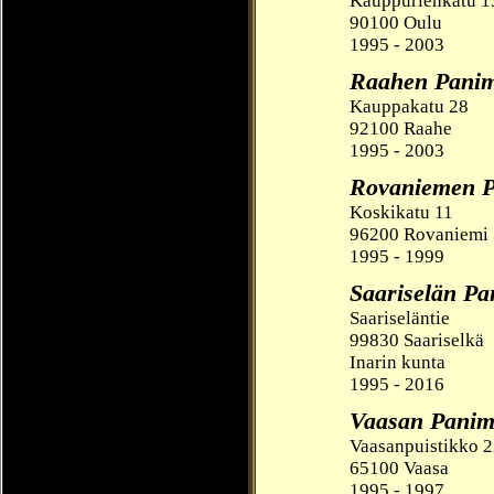
Kauppurienkatu 1
90100 Oulu
1995 - 2003
Raahen Pani
Kauppakatu 28
92100 Raahe
1995 - 2003
Rovaniemen 
Koskikatu 11
96200 Rovaniemi
1995 - 1999
Saariselän P
Saariseläntie
99830 Saariselkä
Inarin kunta
1995 - 2016
Vaasan Pani
Vaasanpuistikko 
65100 Vaasa
1995 - 1997