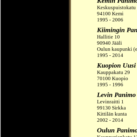
Kemin Panim
Keskuspuistokatu
94100 Kemi
1995 - 2006
Kiimingin Pa
Hallitie 10
90940 Jääli
Oulun kaupunki (e
1995 - 2014
Kuopion Uusi
Kauppakatu 29
70100 Kuopio
1995 - 1996
Levin Panimo
Levinraitti 1
99130 Sirkka
Kittilän kunta
2002 - 2014
Oulun Panim