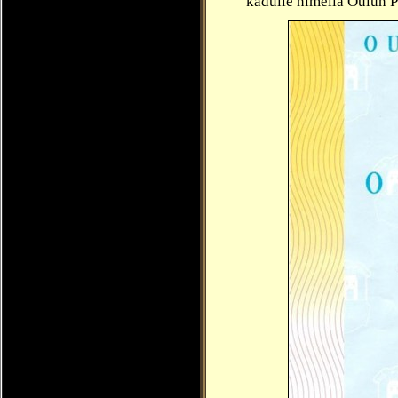
kadulle nimellä Oulun 