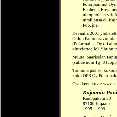
Polarpanimot Oyn 
Raaheen, Rovaniem
ulkopuoliset yritt
nimillänsä eli K
Pub, jne.
Keväällä 2001 yhdistett
Oulun Panimoravintola 
(Polarmallas Oy oli ain
olutvierteelle). Yhtiön 
Muuta: Saariselän Panim
(suhde noin 1g=3 tuopp
Toiminta päättyi kokona
koko OPR Oy Polarmaltaa
Osakkeen kuva: ww.osake
Kajaanin Pan
Kauppakatu 30
87100 Kajaani
1995 - 1999