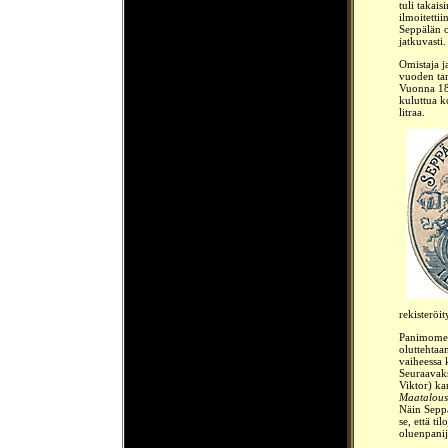
tuli takai
ilmoitetti
Seppälän o
jatkuvasti
Omistaja j
vuoden tam
Vuonna 187
kuluttua k
litraa.
rekisteröit
Panimomest
oluttehtaa
vaiheessa 
Seuraavaks
Viktor) k
Maatalous
Näin Seppäl
se, että t
oluenpanija