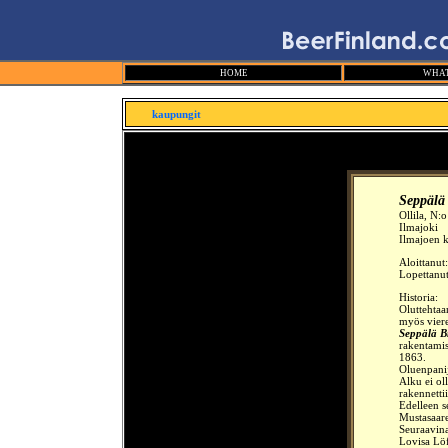
HOME
WHAT
kaupungit
Seppälä
Ollila, N:o
Ilmajoki
Ilmajoen 
Aloittanut
Lopettanu
Historia:
Oluttehtaa
myös vierei
Seppälä B
rakentamis
1863.
Oluenpanij
Alku ei oll
rakennetti
Edelleen s
Mustasaare
Seuraavina
Lovisa Löf