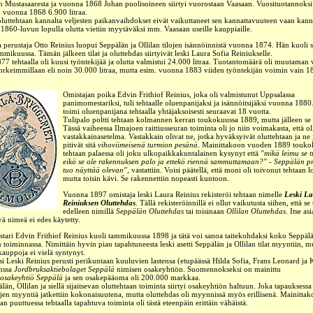
sin Mustasaaresta ja vuonna
1868
Johan puolisoineen siirtyi vuorostaan Vaasaan. Vuosituotannoksi
in vuonna 1868 6.900 litraa.
luttehtaan kannalta veljesten paikanvaihdokset eivät vaikuttaneet sen kannattavuuteen vaan kann
. 1860-luvun lopulla
olutta vietiin
myytäväksi
mm.
Vaasaan
useille kauppiaille.
a perustaja Otto Reinius luopui Seppälän ja Ollilan tilojen isännöinnistä vuonna 1874. Hän kuoli
mikuussa. Tämän jälkeen tilat ja oluttehdas siirtyivät leski Laura Sofia Reiniukselle.
7 tehtaalla oli
kuusi
työntekijää ja olutta valmistui 24.000 litraa. Tuotantomäärä oli muutaman
orkeimmillaan eli noin 30.000 litraa, mutta esim. vuonna 1883 viiden työntekijän voimin vain 1
Omistajan
poika
Edvin Frithiof Reinius, joka oli valmistunut Uppsalassa
panimomestariksi, tuli tehtaalle oluenpanijaksi ja isännöitsijäksi vuonna 188
toimi oluenpanijana tehtaalla yhtäjaksoisesti seuraavat 18 vuotta.
Tulipalo poltti tehtaan kolmannen kerran toukokuussa 1889, mutta jälleen se 
Tässä vaiheessa Ilmajoen raittiusseuran toiminta oli jo niin voimakasta, että o
vastakkainasetelma. Vastakkain olivat ne, jotka hyväksyivät oluttehtaan ja ne 
pitivät sitä
vihoviimeisenä turmion pesänä
. Mainittakoon vuoden 1889 touko
tehtaan palaessa oli joku ulkopaikkakuntalainen kysynyt että
"mikä leimu se t
eikö se ole rakennuksen palo ja ettekö riennä sammuttamaan?" - Seppälän p
tuo näyttää olevan"
, vastattiin.
Voisi päätellä, että moni oli toivonut tehtaan l
mutta toisin kävi. Se rakennettiin nopeasti kuntoon.
Vuonna 1897 omistaja leski Laura Reinius rekisteröi tehtaan nimelle
Leski L
Reiniuksen Oluttehdas
. Tällä rekisteröinnillä ei ollut vaikutusta siihen, että se
edelleen nimillä
Seppälän Oluttehdas
tai
toisinaan
Ollilan Oluttehdas
. Itse as
yä nimeä ei edes käytetty.
ari Edvin Frithiof Reinius kuoli tammikuussa 1898 ja tätä voi sanoa taitekohdaksi koko Seppälän
n toiminnassa. Nimittäin hyvin pian tapahtuneesta leski asetti Seppälän ja Ollilan tilat myyntiin, mu
kauppoja ei vielä syntynyt.
i Leski Reinius perusti perikuntaan kuuluvien lastensa (etupäässä Hilda Sofia, Frans Leonard ja 
anssa
Jordbruksaktiebolaget Seppälä
nimisen osakeyhtiön. Suomennokseksi on mainittu
osakeyhtiö Seppälä
ja sen osakepääoma oli 200.000 markkaa.
än, Ollilan ja siellä sijaitsevan oluttehtaan toiminta siirtyi osakeyhtiön haltuun. Joka tapauksessa
ilojen myyntiä jatkettiin kokonaisuutena, mutta oluttehdas oli myynnissä myös erillisenä. Mainittak
n puuttuessa tehtaalla tapahtuva toiminta oli tästä eteenpäin erittäin vähäistä.