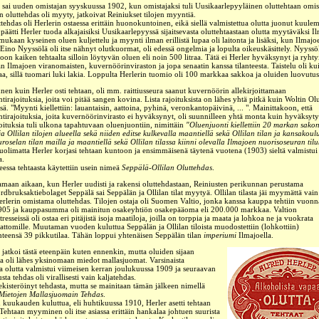
 sai uuden omistajan syyskuussa 1902, kun omistajaksi tuli Uusikaarlepyyläinen oluttehtaan omis
n oluttehdas oli myyty, jatkoivat Reiniukset tilojen myyntiä.
tehdas oli Herlerin ostaessa erittäin huonokuntoinen, eikä siellä valmistettua olutta juonut kuul
päätti Herler tuoda alkajaisiksi Uusikaarlepyyssä sijaitsevasta oluttehtaastaan olutta
myytäväksi
Il
mukaan kyseinen oluen kuljettelu ja myynti ilman erillistä lupaa oli laitonta ja lisäksi, kun Ilmajo
Eino Nyyssölä oli itse nähnyt olutkuormat, oli edessä ongelmia ja lopulta oikeuskäsittely. Nyyssö
oon kaiken tehtaalta silloin löytyvän oluen eli noin 500 litraa. Tätä ei Herler hyväksynyt ja ryhty
an Ilmajoen viranomaisten, kuvernöörinviraston ja jopa senaatin kanssa tilanteesta. Taistelu oli ku
aa, sillä tuomari luki lakia. Loppulta Herlerin tuomio oli 100 markkaa sakkoa ja oluiden luovutus 
en kuin Herler osti tehtaan, oli mm. raittiusseura saanut kuvernöörin allekirjoittamaan
ti
rajoituksia, joita voi pitää sangen kovina. Lista rajoituksista on lähes yhtä pitkä kuin Woltin Olu
ä. "Myynti kiellettiin: lauantaisin, aattoina, pyhinä, veronkantopäivinä, ... ". Mainittakoon, että
irajoituksia, joita kuvernöörinvirasto ei hyväksynyt, oli suunnilleen yhtä monta kuin hyväksytyllä
joituksia tuli ulkona tapahtuvaan oluenjuontiin, nimittäin
"Oluenjuonti kiellettiin 20 markan sako
a Ollilan tilojen alueella sekä niiden editse kulkevalla maantiellä sekä Ollilan tilan ja kansakoul
roselan tilan mailla ja maantiellä sekä Ollilan tilassa kiinni olevalla Ilmajoen nuorisoseuran tilu
uolimatta Herler korjasi tehtaan kuntoon ja ensimmäisenä täytenä vuotena (1903) sieltä valmistu
a
.
eessa tehtaasta käytettiin usein nimeä
Seppälä-Ollilan Oluttehdas
.
amaan aikaan, kun Herler uudisti ja rakensi oluttehdastaan, Reiniusten perikunnan perustama
ordbruksaktiebolaget Seppälä
sai Seppälän ja Ollilan tilat myytyä. Ollilan tilasta jäi myymättä vain
erlerin omistama oluttehdas. Tilojen ostaja oli Suomen Valtio, jonka kanssa kauppa tehtiin vuonn
905 ja
kauppasumma oli mainitun osakeyhtiön osakepääoma eli 200.000 markkaa
. Valtion
tresseissä oli ostaa eri pitäjistä isoja maatiloja, joilla on torppia ja maata ja lohkoa ne ja vuokrata
ilattomille. Muutaman vuoden kuluttua Seppälän ja Ollilan tiloista muodostettiin (lohkottiin)
hteensä 39 pikkutilaa. Tähän loppui yhtenäisen Seppälän tilan
imperiumi
Ilmajoella.
 jatkoi tästä eteenpäin kuten ennenkin, mutta oluiden sijaan
a oli lähes yksinomaan miedot mallasjuomat. Varsinaista
olutta valmistui viimeisen kerran joulukuussa 1909 ja seuraavan
ta tehdas oli virallisesti vain kaljatehdas.
rekisteröinyt tehdasta, mutta se mainitaan tämän jälkeen nimellä
Mietojen Mallasjuomain Tehdas
.
uukauden kuluttua, eli huhtikuussa 1910, Herler asetti tehtaan
Tehtaan myyminen oli itse asiassa erittäin hankalaa johtuen suurista