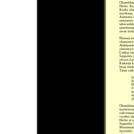
Oluttehdas
Herler. Ku
Koska olut
narrikaan, 
Asetusten 
nimismies 
takavarikk
taistelema
aivan turh
Hieman enn
oluenmyyn
Alahärmäss
oluenmyynt
Lisäksi ra
Seppälän j
olevan Lau
Kaikesta h
litraa
olutt
Tässä vaih
S
J
H
1
in
t
y
Oluttehdas
tuotannoss
vahvempaa 
vuoden alus
Herler ei 
Seppälän 
Muutaman k
myyntiin. 