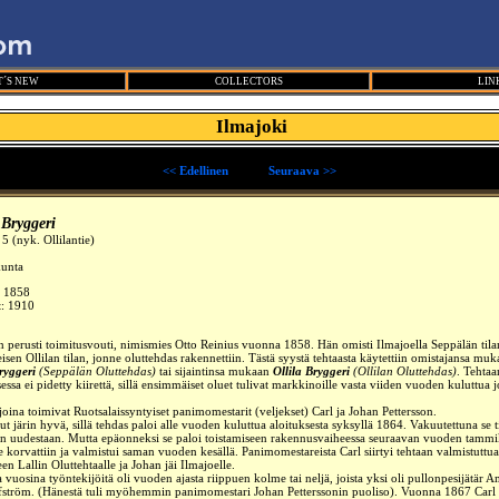
´S NEW
COLLECTORS
LIN
Ilmajoki
<< Edellinen
_____
Seuraava >>
 Bryggeri
 5 (nyk. Ollilantie)
kunta
:
1858
t: 1910
n perusti toimitusvouti, nimismies Otto Reinius vuonna 1858. Hän omisti Ilmajoella Seppälän tila
sen Ollilan tilan, jonne oluttehdas rakennettiin. Tästä syystä tehtaasta käytettiin
omistajansa muk
ryggeri
(Seppälän Oluttehdas)
tai
sijaintinsa mukaan
Ollila Bryggeri
(Ollilan Oluttehdas)
. Tehtaa
essa ei pidetty kiirettä, sillä ensimmäiset oluet tulivat markkinoille vasta viiden vuoden kuluttua 
oina toimivat Ruotsalaissyntyiset panimomestarit (veljekset) Carl ja Johan Pettersson.
ut järin hyvä, sillä tehdas paloi alle vuoden kuluttua aloituksesta syksyllä 1864. Vakuutettuna se ti
in uudestaan. Mutta epäonneksi se paloi
toistamiseen
rakennusvaiheessa seuraavan vuoden tammi
e korvattiin ja valmistui saman vuoden kesällä. Panimomestareista Carl siirtyi tehtaan valmistuttua
en Lallin Oluttehtaalle ja Johan jäi Ilmajoelle.
 vuosina työntekijöitä oli vuoden ajasta riippuen kolme tai neljä, joista yksi oli pullonpesijätär 
ström. (Hänestä tuli myöhemmin panimomestari Johan Petterssonin puoliso). Vuonna 1867 Carl 