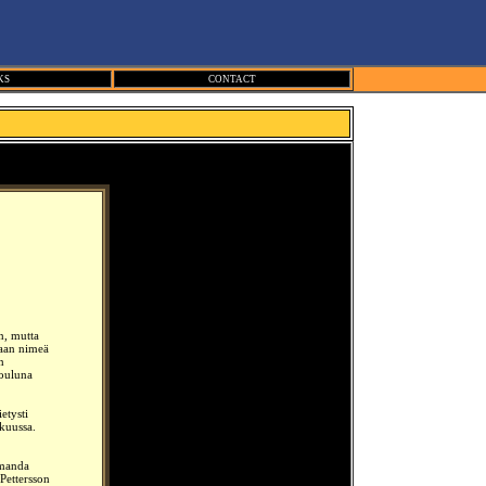
KS
CONTACT
n, mutta
aan
nimeä
n
jouluna
etysti
kuussa.
Amanda
Pettersson