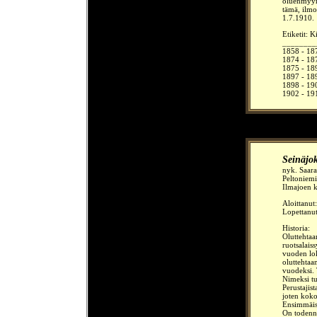
oluenmyynt
tämä, ilmo
1.7.1910.
Etiketit: 
________
1858 - 187
1874 - 187
1875 - 189
1897 - 189
1898 - 19
1902 - 191
Seinäjok
nyk. Saara
Peltoniemi
Ilmajoen 
Aloittanut
Lopettanu
Historia:
Oluttehtaa
ruotsalais
vuoden lok
oluttehtaa
vuodeksi. 
Nimeksi t
Perustajis
joten koko
Ensimmäise
On todennäk