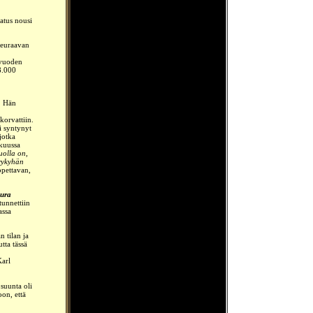
atus nousi
 seuraavan
 vuoden
8.000
0. Hän
korvattiin.
li syntynyt
jotka
kuussa
uolla on,
rykyhän
opettavan,
aura
 tunnettiin
iassa
 tilan ja
tta tässä
Karl
 suunta oli
oon, että