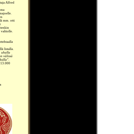
taja Alfred
emma
majoelle.
en
lä mm. otti
i
itenkin
valtiolle.
ttehtaalla
 listalla.
n uhalla
un välissä
ksilla"
.
i 13.000
a