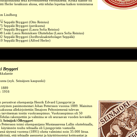
irajoituksista sekä koventuneesta verotuksesta. Koska tilanne oli
itti Herler kesäkuun alussa, että tehdas lopettaa kaiken toimintansa
Kim Lindberg
__
4 Seppälä Bryggeri (Otto Reinius)
5 Seppälä Bryggeri (perikunta)
7 Seppälä Bryggeri (Laura Sofia Reinius)
8 Leski Laura Reiniuksen Oluttehdas (Laura Sofia Reinius)
02 Seppälä Bryggeri (
Jordbruksaktiebolaget Seppälä
)
0 Seppälä Bryggeri (Alfred Herler)
i Bryggeri
kkalantie
kunta (nyk. Seinäjoen kaupunki)
:
1889
t: 1916
n perustivat oluenpanija Henrik Edvard Ljungqvist ja
syntyinen panimomestari Johan Pettersson vuonna 1889. Mainitun
akuussa allekirjoitettiin Ilmajoen Peltoniemessä tulevan
n tarvitseman tontin vuokrasopimus. Vuokrasopimus oli 50
Tehdas rakennettiin ja valmiina se oli seuraavan vuoden keväällä.
uli
Seinäjoki Ölbryggeri
.
ta Pettersson toimi oluenpanijana Mustasaaressa Lallin oluttehtaalla,
 käytännön touhu tehtaalla oli Ljungqvistin vastuulla.
nä täytenä vuotena (1891) olutta valmistui noin 35.000 litraa.
öistä, että tehtaalle asennetut ja käyttöönotetut keittoastiat ja