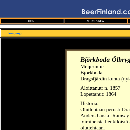
HOME
WHAT´S NEW
kaupungit
Björkboda Ölbryg
Meijerintie
Björkboda
Dragsfjärdin kunta (ny
Aloittanut:
n. 1857
Lopettanut: 1864
Historia:
Oluttehtaan perusti Dr
Anders Gustaf Ramsay n
toimineista henkilöist
oluttehtaan.