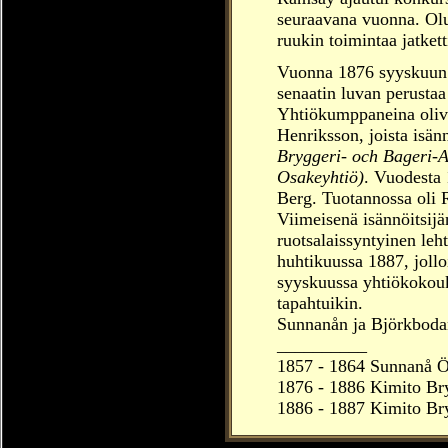
seuraavana vuonna. Olut
ruukin toimintaa jatkett
Vuonna 1876 syyskuun 
senaatin luvan perustaa
Yhtiökumppaneina oliv
Henriksson, joista isän
Bryggeri- och Bageri-A
Osakeyhtiö)
. Vuodesta 
Berg. Tuotannossa oli R
Viimeisenä isännöitsijä
ruotsalaissyntyinen le
huhtikuussa 1887, joll
syyskuussa yhtiökokouks
tapahtuikin.
Sunnanån ja Björkbodan 
__________
1857 - 1864 Sunnanå Ö
1876 - 1886 Kimito Br
1886 - 1887 Kimito Br