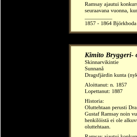
Ramsay ajautui konkurss
seuraavana vuonna, kun 
__________
1857 - 1864 Björkboda
Kimito Bryggeri- 
Skinnarvikintie
Sunnanå
Dragsfjärdin kunta (ny
Aloittanut: n. 1857
Lopettanut: 1887
Historia:
Oluttehtaan perusti Dr
Gustaf Ramsay noin vuo
henkilöistä ei ole alk
oluttehtaan.
Ramsay ajautui konkurs