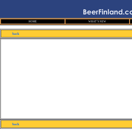
HOME
WHAT´S NEW
back
back