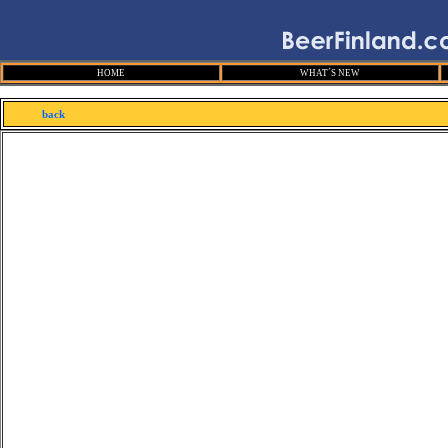
HOME
WHAT´S NEW
back