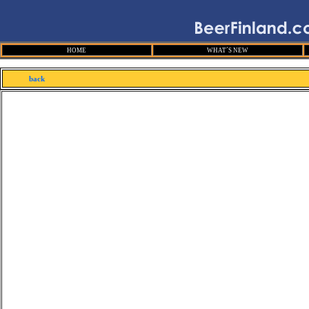
HOME
WHAT´S NEW
back