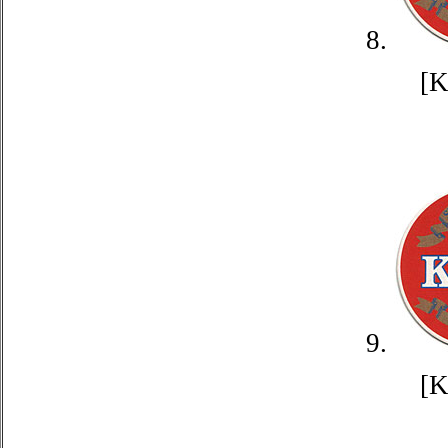
8.
[
9.
[