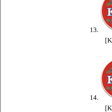
13.
[
14.
[