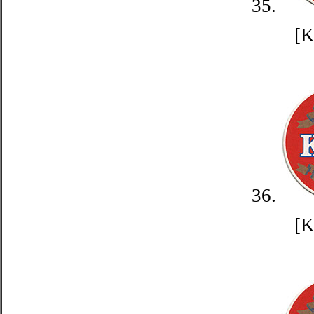
35.
[
36.
[