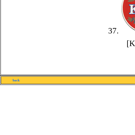
37.
[
back