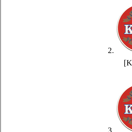
2.
[
3.