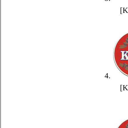
[
4.
[