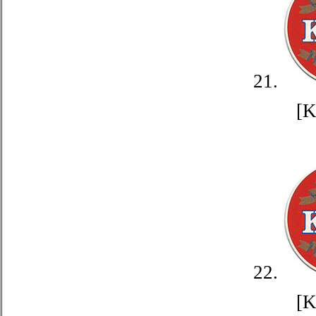
21.
[
22.
[