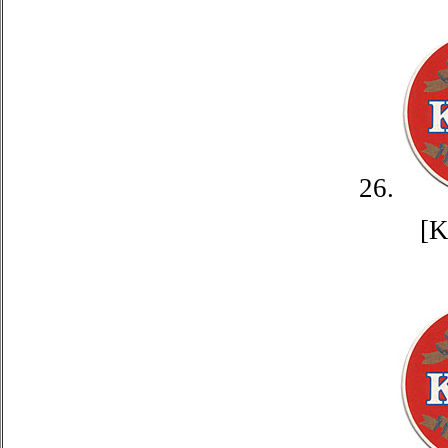
26.
[