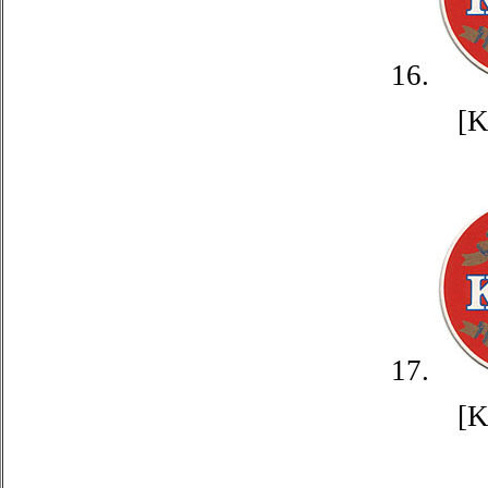
16.
[
17.
[