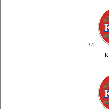
34.
[