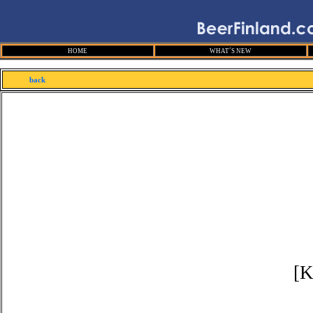
HOME
WHAT´S NEW
back
[