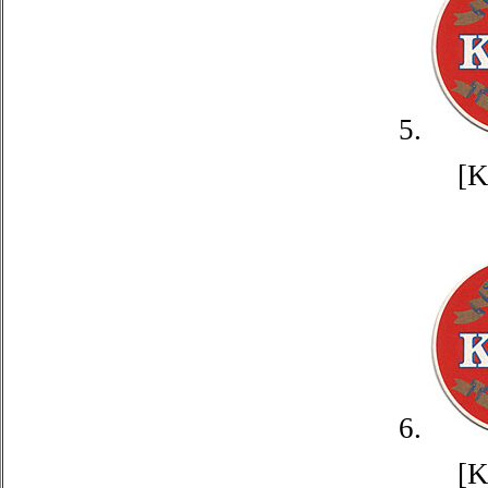
5.
[
6.
[