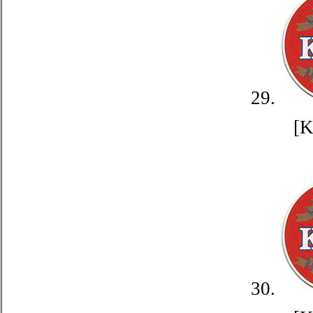
29.
[
30.