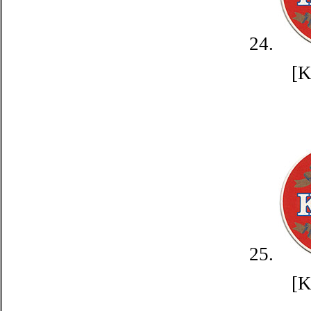
24.
[
25.
[