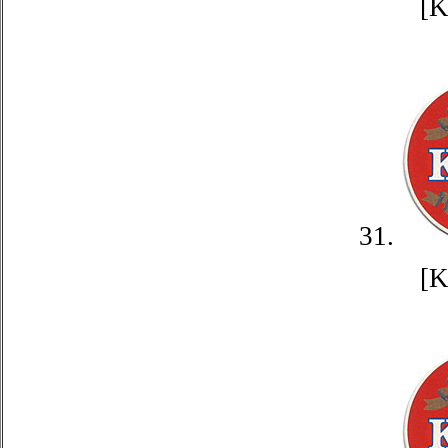
[
31.
[