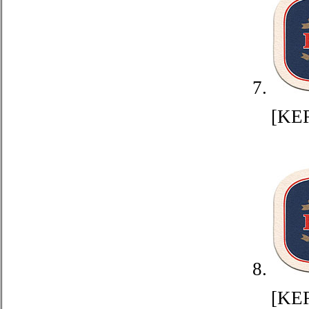
7.
[KE
8.
[KE