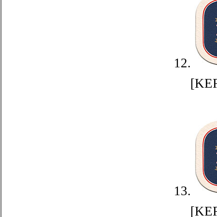
12.
[KE
13.
[KE