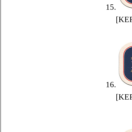
15.
[KE
16.
[KE