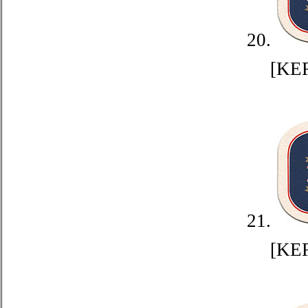
20.
[KE
21.
[KE