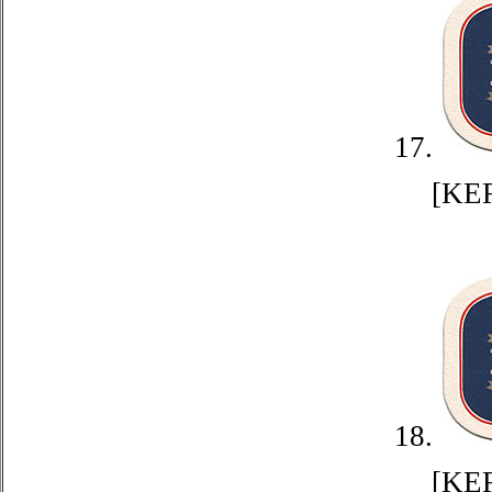
17.
[KE
18.
[KE