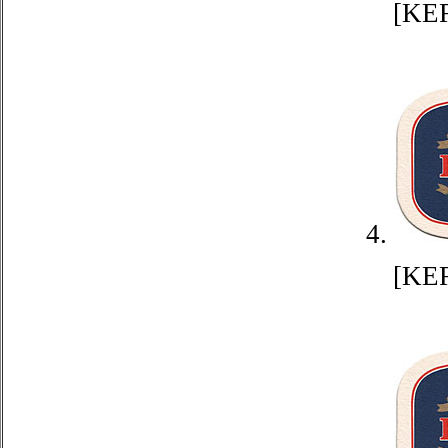
[KE
4.
[KE