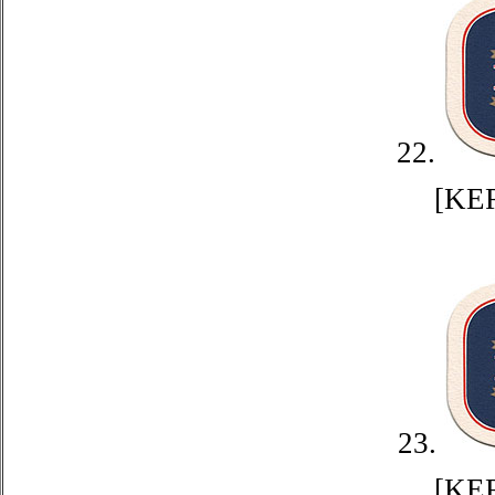
22.
[KE
23.
[KE