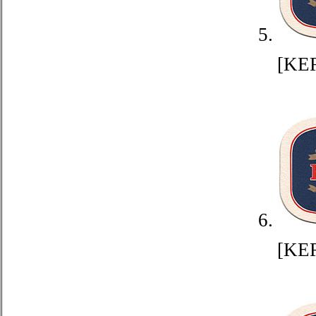
5.
[KE
6.
[KE