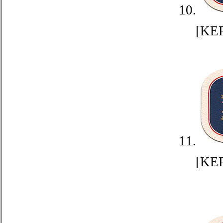
10.
[KE
11.
[KE