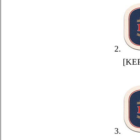
2.
[KE
3.