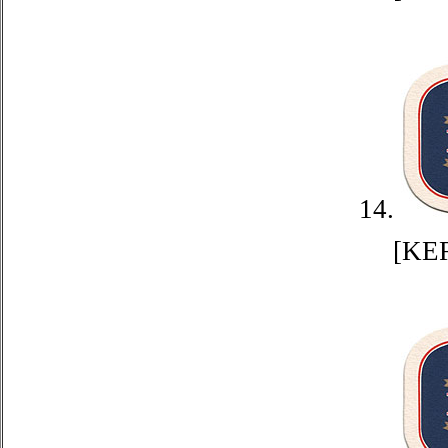
14.
[KE