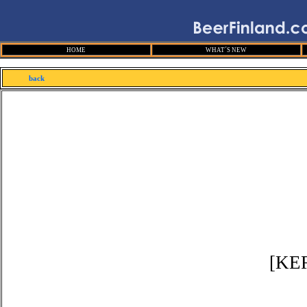
HOME
WHAT´S NEW
back
[KE