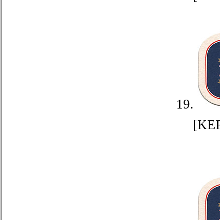
19.
[KE